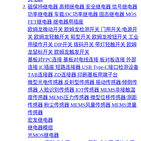
磁保持继电器
高频继电器
安全继电器
信号继电器
功率继电器
车载/DC功率继电器
固态继电器
MOS
FET继电器
继电器用插座
欧姆龙微动开关
欧姆龙检测开关
门用开关/电源开
关
欧姆龙轻触开关
船型开关
欧姆龙按钮开关
工业
用操作开关
DIP开关
拨码开关
带灯轻触开关
欧姆
龙鼠标开关
欧姆龙触发开关
基板对FPC连接
基板对电线连接
板对板连接
外部
连接
IC插座
短路连接器
USB Type-C接口检测设备
TAB连接器
ZD连接器
印刷基板用端子台
微型光电传感器
反射型传感器
振动传感器/倾倒传
感器
人脸识别传感器
IOT传感器
MEMS非接触温
度传感器
MEMS压力传感器
微型位移传感器/测距
传感器
粉尘传感器
MEMS风量传感器
MEMS流量
传感器
宏发继电器
继电器模组
光MOS继电器