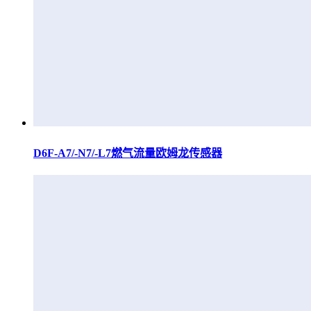
D6F-A7/-N7/-L7燃气流量欧姆龙传感器