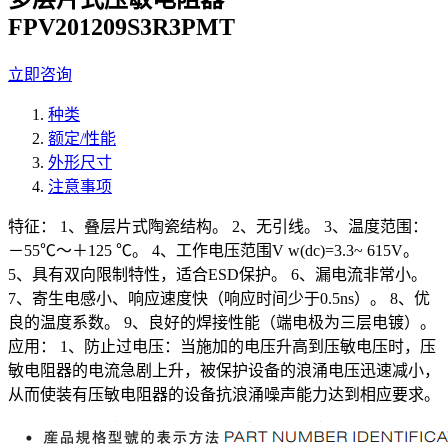
FPV201209S3R3PMT
立即咨询
种类
额定/性能
外形尺寸
注意事项
特征： 1、叠层片式陶瓷结构。 2、无引线。 3、温度范围：
－55℃～＋125 ℃。 4、工作电压范围V w(dc)=3.3~ 615V。
5、具有双向限制特性，适合ESD保护。 6、漏电流非常小。
7、寄生电感小、响应速度快（响应时间少于0.5ns）。 8、优
良的温度系数。 9、良好的焊接性能（端电极为三层电镀）。
应用： 1、防止过电压：当施加的电压升高到压敏电压时，压
敏电阻器的电流急剧上升，被保护设备的浪涌电压迅速减小，
从而使装有压敏电阻器的设备抗浪涌噪声能力达到相应要求。