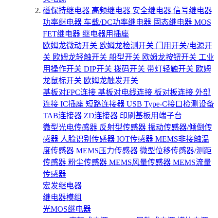
磁保持继电器
高频继电器
安全继电器
信号继电器
功率继电器
车载/DC功率继电器
固态继电器
MOS
FET继电器
继电器用插座
欧姆龙微动开关
欧姆龙检测开关
门用开关/电源开
关
欧姆龙轻触开关
船型开关
欧姆龙按钮开关
工业
用操作开关
DIP开关
拨码开关
带灯轻触开关
欧姆
龙鼠标开关
欧姆龙触发开关
基板对FPC连接
基板对电线连接
板对板连接
外部
连接
IC插座
短路连接器
USB Type-C接口检测设备
TAB连接器
ZD连接器
印刷基板用端子台
微型光电传感器
反射型传感器
振动传感器/倾倒传
感器
人脸识别传感器
IOT传感器
MEMS非接触温
度传感器
MEMS压力传感器
微型位移传感器/测距
传感器
粉尘传感器
MEMS风量传感器
MEMS流量
传感器
宏发继电器
继电器模组
光MOS继电器