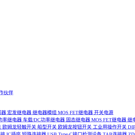
作伙伴
感器
宏发继电器
继电器模组
MOS FET继电器
开关电源
功率继电器
车载/DC功率继电器
固态继电器
MOS FET继电器
继
关
欧姆龙轻触开关
船型开关
欧姆龙按钮开关
工业用操作开关
D
连接
IC插座
短路连接器
USB Type-C接口检测设备
TAB连接器
Z