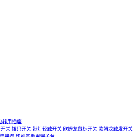
电器用插座
IP开关
拨码开关
带灯轻触开关
欧姆龙鼠标开关
欧姆龙触发开关
D连接器
印刷基板用端子台