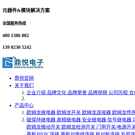
元器件&模块解决方案
全国服务热线
400 1386 882
139 0230 5242
鼎悦官网
关于我们
企业介绍
品牌文化
品牌荣誉
品牌视频
公司历程
合
产品中心
欧姆龙继电器
欧姆龙开关
欧姆龙连接器
欧姆龙传
磁保持继电器
高频继电器
安全继电器
信号继电器
欧姆龙微动开关
欧姆龙检测开关
门用开关/电源开
基板对FPC连接
基板对电线连接
板对板连接
外部