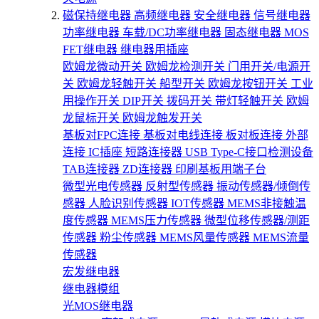
磁保持继电器
高频继电器
安全继电器
信号继电器
功率继电器
车载/DC功率继电器
固态继电器
MOS
FET继电器
继电器用插座
欧姆龙微动开关
欧姆龙检测开关
门用开关/电源开
关
欧姆龙轻触开关
船型开关
欧姆龙按钮开关
工业
用操作开关
DIP开关
拨码开关
带灯轻触开关
欧姆
龙鼠标开关
欧姆龙触发开关
基板对FPC连接
基板对电线连接
板对板连接
外部
连接
IC插座
短路连接器
USB Type-C接口检测设备
TAB连接器
ZD连接器
印刷基板用端子台
微型光电传感器
反射型传感器
振动传感器/倾倒传
感器
人脸识别传感器
IOT传感器
MEMS非接触温
度传感器
MEMS压力传感器
微型位移传感器/测距
传感器
粉尘传感器
MEMS风量传感器
MEMS流量
传感器
宏发继电器
继电器模组
光MOS继电器