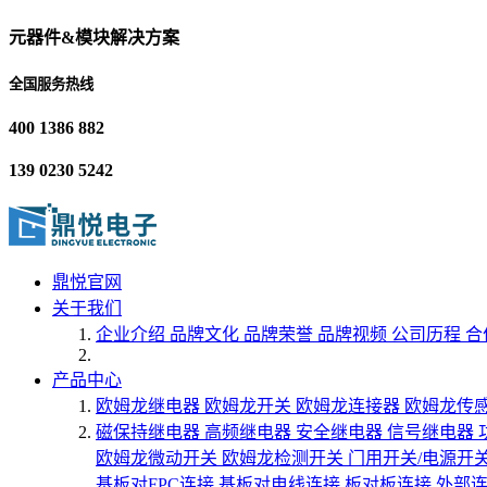
元器件&模块解决方案
全国服务热线
400 1386 882
139 0230 5242
鼎悦官网
关于我们
企业介绍
品牌文化
品牌荣誉
品牌视频
公司历程
合
产品中心
欧姆龙继电器
欧姆龙开关
欧姆龙连接器
欧姆龙传
磁保持继电器
高频继电器
安全继电器
信号继电器
欧姆龙微动开关
欧姆龙检测开关
门用开关/电源开
基板对FPC连接
基板对电线连接
板对板连接
外部