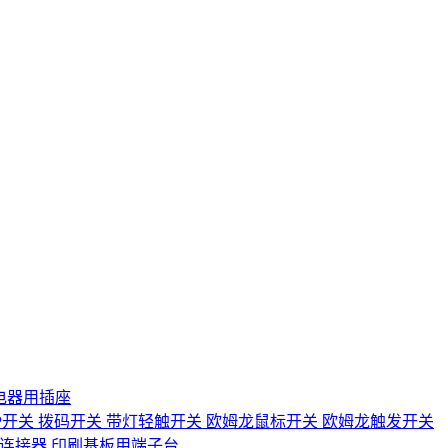
电器用插座
IP开关
拨码开关
带灯轻触开关
欧姆龙鼠标开关
欧姆龙触发开关
D连接器
印刷基板用端子台