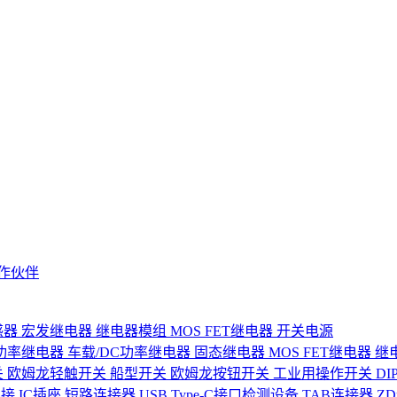
作伙伴
感器
宏发继电器
继电器模组
MOS FET继电器
开关电源
功率继电器
车载/DC功率继电器
固态继电器
MOS FET继电器
继
关
欧姆龙轻触开关
船型开关
欧姆龙按钮开关
工业用操作开关
D
连接
IC插座
短路连接器
USB Type-C接口检测设备
TAB连接器
Z