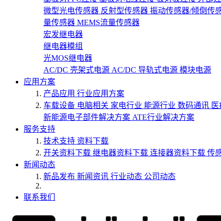
微型光电传感器
反射型传感器
振动传感器/倾倒传
量传感器
MEMS流量传感器
宏发继电器
继电器模组
光MOS继电器
AC/DC 壳架式电源
AC/DC 导轨式电源
模块电源
应用方案
产品应用
行业应用方案
车载设备
电脑相关
家电行业
能源行业
数码通讯
医
新能源电子部件解决方案
ATE行业解决方案
服务支持
技术支持
资料下载
开关资料下载
继电器资料下载
连接器资料下载
传
新闻动态
新品发布
新闻资讯
行业动态
公司动态
联系我们