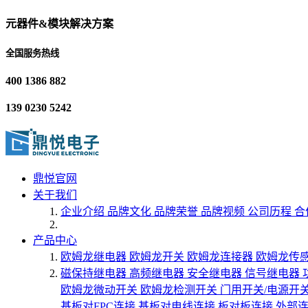
元器件&模块解决方案
全国服务热线
400 1386 882
139 0230 5242
鼎悦官网
关于我们
企业介绍
品牌文化
品牌荣誉
品牌视频
公司历程
合
产品中心
欧姆龙继电器
欧姆龙开关
欧姆龙连接器
欧姆龙传
磁保持继电器
高频继电器
安全继电器
信号继电器
欧姆龙微动开关
欧姆龙检测开关
门用开关/电源开
基板对FPC连接
基板对电线连接
板对板连接
外部