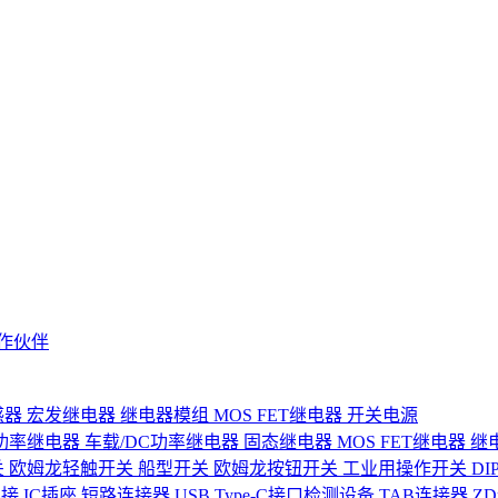
作伙伴
感器
宏发继电器
继电器模组
MOS FET继电器
开关电源
功率继电器
车载/DC功率继电器
固态继电器
MOS FET继电器
继
关
欧姆龙轻触开关
船型开关
欧姆龙按钮开关
工业用操作开关
D
连接
IC插座
短路连接器
USB Type-C接口检测设备
TAB连接器
Z