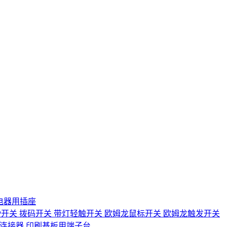
电器用插座
IP开关
拨码开关
带灯轻触开关
欧姆龙鼠标开关
欧姆龙触发开关
D连接器
印刷基板用端子台