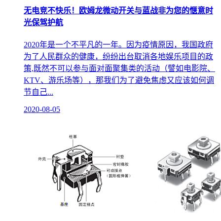
无电竞不快乐！欧姆龙微动开关与蓝战非为您的惬意时
光保驾护航
2020年是一个不平凡的一年。因为疫情原因，我国政府
为了人民群众的健康，纷纷出台取消各地娱乐项目的政
策,既然不可以参与面对面聚集类的活动（譬如电影院、
KTV、游乐场等），那我们为了避免焦虑又应该如何调
节自己...
2020-08-05