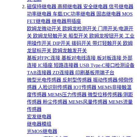
磁保持继电器
高频继电器
安全继电器
信号继电器
功率继电器
车载/DC功率继电器
固态继电器
MOS
FET继电器
继电器用插座
欧姆龙微动开关
欧姆龙检测开关
门用开关/电源开
关
欧姆龙轻触开关
船型开关
欧姆龙按钮开关
工业
用操作开关
DIP开关
拨码开关
带灯轻触开关
欧姆
龙鼠标开关
欧姆龙触发开关
基板对FPC连接
基板对电线连接
板对板连接
外部
连接
IC插座
短路连接器
USB Type-C接口检测设备
TAB连接器
ZD连接器
印刷基板用端子台
微型光电传感器
反射型传感器
振动传感器/倾倒传
感器
人脸识别传感器
IOT传感器
MEMS非接触温
度传感器
MEMS压力传感器
微型位移传感器/测距
传感器
粉尘传感器
MEMS风量传感器
MEMS流量
传感器
宏发继电器
继电器模组
光MOS继电器