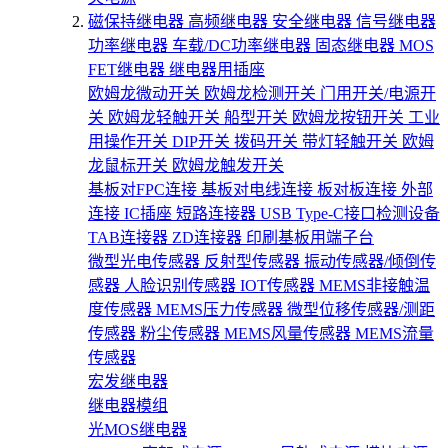
磁保持继电器
高频继电器
安全继电器
信号继电器
功率继电器
车载/DC功率继电器
固态继电器
MOS
FET继电器
继电器用插座
欧姆龙微动开关
欧姆龙检测开关
门用开关/电源开
关
欧姆龙轻触开关
船型开关
欧姆龙按钮开关
工业
用操作开关
DIP开关
拨码开关
带灯轻触开关
欧姆
龙鼠标开关
欧姆龙触发开关
基板对FPC连接
基板对电线连接
板对板连接
外部
连接
IC插座
短路连接器
USB Type-C接口检测设备
TAB连接器
ZD连接器
印刷基板用端子台
微型光电传感器
反射型传感器
振动传感器/倾倒传
感器
人脸识别传感器
IOT传感器
MEMS非接触温
度传感器
MEMS压力传感器
微型位移传感器/测距
传感器
粉尘传感器
MEMS风量传感器
MEMS流量
传感器
宏发继电器
继电器模组
光MOS继电器