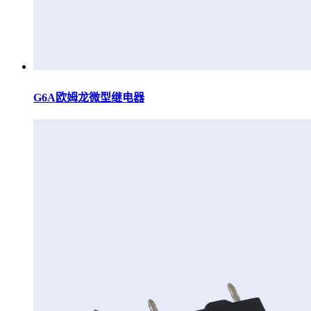
G6A欧姆龙微型继电器