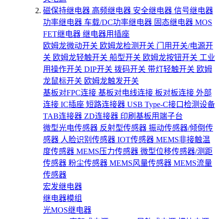
磁保持继电器
高频继电器
安全继电器
信号继电器
功率继电器
车载/DC功率继电器
固态继电器
MOS
FET继电器
继电器用插座
欧姆龙微动开关
欧姆龙检测开关
门用开关/电源开
关
欧姆龙轻触开关
船型开关
欧姆龙按钮开关
工业
用操作开关
DIP开关
拨码开关
带灯轻触开关
欧姆
龙鼠标开关
欧姆龙触发开关
基板对FPC连接
基板对电线连接
板对板连接
外部
连接
IC插座
短路连接器
USB Type-C接口检测设备
TAB连接器
ZD连接器
印刷基板用端子台
微型光电传感器
反射型传感器
振动传感器/倾倒传
感器
人脸识别传感器
IOT传感器
MEMS非接触温
度传感器
MEMS压力传感器
微型位移传感器/测距
传感器
粉尘传感器
MEMS风量传感器
MEMS流量
传感器
宏发继电器
继电器模组
光MOS继电器