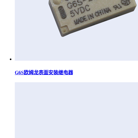
G6S欧姆龙表面安装继电器