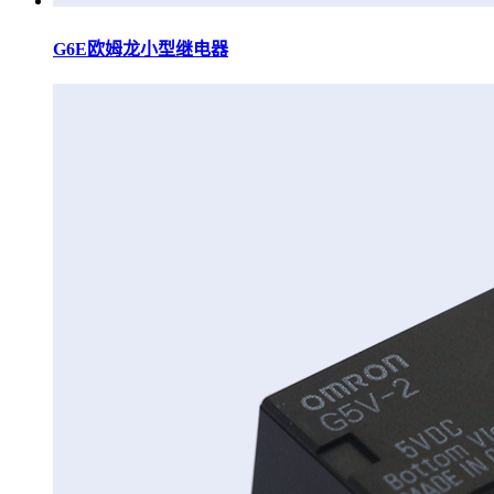
G6E欧姆龙小型继电器