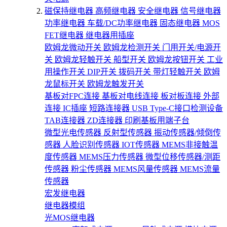
磁保持继电器
高频继电器
安全继电器
信号继电器
功率继电器
车载/DC功率继电器
固态继电器
MOS
FET继电器
继电器用插座
欧姆龙微动开关
欧姆龙检测开关
门用开关/电源开
关
欧姆龙轻触开关
船型开关
欧姆龙按钮开关
工业
用操作开关
DIP开关
拨码开关
带灯轻触开关
欧姆
龙鼠标开关
欧姆龙触发开关
基板对FPC连接
基板对电线连接
板对板连接
外部
连接
IC插座
短路连接器
USB Type-C接口检测设备
TAB连接器
ZD连接器
印刷基板用端子台
微型光电传感器
反射型传感器
振动传感器/倾倒传
感器
人脸识别传感器
IOT传感器
MEMS非接触温
度传感器
MEMS压力传感器
微型位移传感器/测距
传感器
粉尘传感器
MEMS风量传感器
MEMS流量
传感器
宏发继电器
继电器模组
光MOS继电器