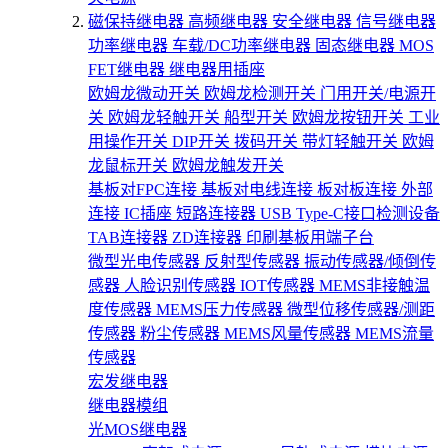
磁保持继电器
高频继电器
安全继电器
信号继电器
功率继电器
车载/DC功率继电器
固态继电器
MOS
FET继电器
继电器用插座
欧姆龙微动开关
欧姆龙检测开关
门用开关/电源开
关
欧姆龙轻触开关
船型开关
欧姆龙按钮开关
工业
用操作开关
DIP开关
拨码开关
带灯轻触开关
欧姆
龙鼠标开关
欧姆龙触发开关
基板对FPC连接
基板对电线连接
板对板连接
外部
连接
IC插座
短路连接器
USB Type-C接口检测设备
TAB连接器
ZD连接器
印刷基板用端子台
微型光电传感器
反射型传感器
振动传感器/倾倒传
感器
人脸识别传感器
IOT传感器
MEMS非接触温
度传感器
MEMS压力传感器
微型位移传感器/测距
传感器
粉尘传感器
MEMS风量传感器
MEMS流量
传感器
宏发继电器
继电器模组
光MOS继电器