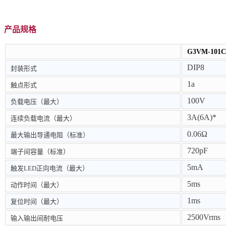
产品规格
G3VM-101C
DIP8
封装形式
1a
触点形式
100V
负载电压（最大）
3A(6A)*
连续负载电流（最大）
0.06Ω
最大输出导通电阻（标准）
720pF
端子间容量（标准）
5mA
触发LED正向电流（最大）
5ms
动作时间（最大）
1ms
复位时间（最大）
2500Vrms
输入输出间耐电压