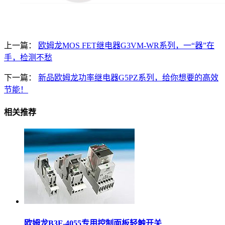
上一篇：
欧姆龙MOS FET继电器G3VM-WR系列，一“器”在
手，检测不愁
下一篇：
新品欧姆龙功率继电器G5PZ系列，给你想要的高效
节能！
相关推荐
欧姆龙B3F-4055专用控制面板轻触开关