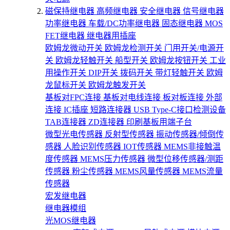
磁保持继电器
高频继电器
安全继电器
信号继电器
功率继电器
车载/DC功率继电器
固态继电器
MOS
FET继电器
继电器用插座
欧姆龙微动开关
欧姆龙检测开关
门用开关/电源开
关
欧姆龙轻触开关
船型开关
欧姆龙按钮开关
工业
用操作开关
DIP开关
拨码开关
带灯轻触开关
欧姆
龙鼠标开关
欧姆龙触发开关
基板对FPC连接
基板对电线连接
板对板连接
外部
连接
IC插座
短路连接器
USB Type-C接口检测设备
TAB连接器
ZD连接器
印刷基板用端子台
微型光电传感器
反射型传感器
振动传感器/倾倒传
感器
人脸识别传感器
IOT传感器
MEMS非接触温
度传感器
MEMS压力传感器
微型位移传感器/测距
传感器
粉尘传感器
MEMS风量传感器
MEMS流量
传感器
宏发继电器
继电器模组
光MOS继电器