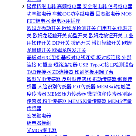
磁保持继电器
高频继电器
安全继电器
信号继电器
功率继电器
车载/DC功率继电器
固态继电器
MOS
FET继电器
继电器用插座
欧姆龙微动开关
欧姆龙检测开关
门用开关/电源开
关
欧姆龙轻触开关
船型开关
欧姆龙按钮开关
工业
用操作开关
DIP开关
拨码开关
带灯轻触开关
欧姆
龙鼠标开关
欧姆龙触发开关
基板对FPC连接
基板对电线连接
板对板连接
外部
连接
IC插座
短路连接器
USB Type-C接口检测设备
TAB连接器
ZD连接器
印刷基板用端子台
微型光电传感器
反射型传感器
振动传感器/倾倒传
感器
人脸识别传感器
IOT传感器
MEMS非接触温
度传感器
MEMS压力传感器
微型位移传感器/测距
传感器
粉尘传感器
MEMS风量传感器
MEMS流量
传感器
宏发继电器
继电器模组
光MOS继电器