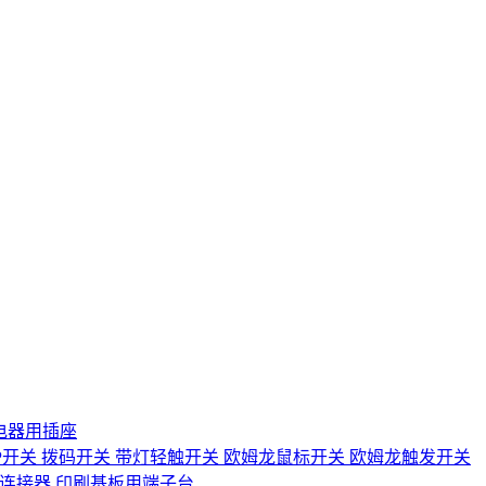
电器用插座
IP开关
拨码开关
带灯轻触开关
欧姆龙鼠标开关
欧姆龙触发开关
D连接器
印刷基板用端子台