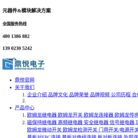
元器件&模块解决方案
全国服务热线
400 1386 882
139 0230 5242
鼎悦官网
关于我们
企业介绍
品牌文化
品牌荣誉
品牌视频
公司历程
合
产品中心
欧姆龙继电器
欧姆龙开关
欧姆龙连接器
欧姆龙传
磁保持继电器
高频继电器
安全继电器
信号继电器
欧姆龙微动开关
欧姆龙检测开关
门用开关/电源开
基板对FPC连接
基板对电线连接
板对板连接
外部