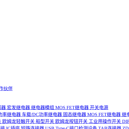
作伙伴
感器
宏发继电器
继电器模组
MOS FET继电器
开关电源
功率继电器
车载/DC功率继电器
固态继电器
MOS FET继电器
继
关
欧姆龙轻触开关
船型开关
欧姆龙按钮开关
工业用操作开关
D
连接
IC插座
短路连接器
USB Type-C接口检测设备
TAB连接器
Z