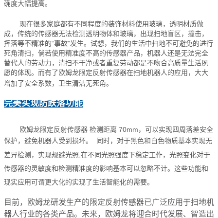
确度大幅提高。
现在很多家庭都有不同程度的装饰材料使用玻璃，透明材质做
成，传统的传感器无法检测透明物体和玻璃，出现扫地盲区，撞击，
摔落等不精准的“事故”发生。试想，我们的生活中扫地不可避免的进行
死角清扫，倘若使用精准度不高的传感器产品，机器人还是无法完全
替代人的劳动力，清扫不干净或者重复劳动都是不吻合高质量生活夙
愿的体现。而有了欧姆龙限定反射传感器在扫地机器人的应用，大大
增加了安全系数，卫生清洁无死角。
完美实现防跌落功能
欧姆龙限定反射传感器 检测距离 70mm，可以实现四周落差安全
保护，避免机器人受到损坏。
同时，对于黑色和白色物质基本实现无
差异检测，实现规避光照,在不同光照强度下稳定工作，光照变化对于
传感器的灵敏度和检测精准度的影响基本可以忽略不计。这些功能和
现实应用可谓更大化的实现了生活智能化的需要。
目前，欧姆龙研发生产的限定反射传感器已广泛应用于扫地机
器人行业的各类产品。未来，欧姆龙将迎合时代发展、智造出