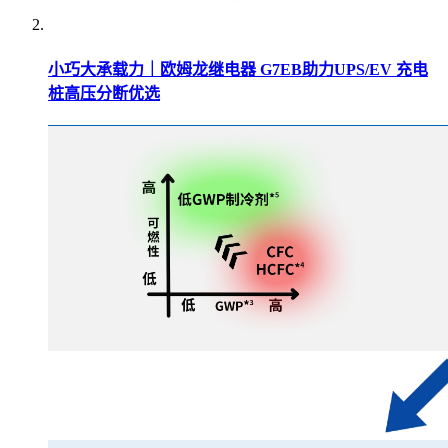
小巧大承载力｜欧姆龙继电器 G7EB助力UPS/EV 充电
桩高压分断优选