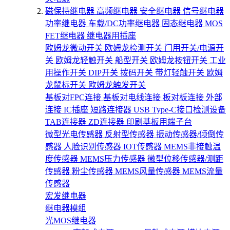
磁保持继电器
高频继电器
安全继电器
信号继电器
功率继电器
车载/DC功率继电器
固态继电器
MOS
FET继电器
继电器用插座
欧姆龙微动开关
欧姆龙检测开关
门用开关/电源开
关
欧姆龙轻触开关
船型开关
欧姆龙按钮开关
工业
用操作开关
DIP开关
拨码开关
带灯轻触开关
欧姆
龙鼠标开关
欧姆龙触发开关
基板对FPC连接
基板对电线连接
板对板连接
外部
连接
IC插座
短路连接器
USB Type-C接口检测设备
TAB连接器
ZD连接器
印刷基板用端子台
微型光电传感器
反射型传感器
振动传感器/倾倒传
感器
人脸识别传感器
IOT传感器
MEMS非接触温
度传感器
MEMS压力传感器
微型位移传感器/测距
传感器
粉尘传感器
MEMS风量传感器
MEMS流量
传感器
宏发继电器
继电器模组
光MOS继电器