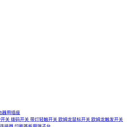
电器用插座
IP开关
拨码开关
带灯轻触开关
欧姆龙鼠标开关
欧姆龙触发开关
D连接器
印刷基板用端子台