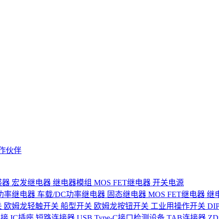
作伙伴
感器
宏发继电器
继电器模组
MOS FET继电器
开关电源
功率继电器
车载/DC功率继电器
固态继电器
MOS FET继电器
继
关
欧姆龙轻触开关
船型开关
欧姆龙按钮开关
工业用操作开关
D
连接
IC插座
短路连接器
USB Type-C接口检测设备
TAB连接器
Z