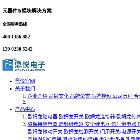
元器件&模块解决方案
全国服务热线
400 1386 882
139 0230 5242
鼎悦官网
关于我们
企业介绍
品牌文化
品牌荣誉
品牌视频
公司历程
合
产品中心
欧姆龙继电器
欧姆龙开关
欧姆龙连接器
欧姆龙传
磁保持继电器
高频继电器
安全继电器
信号继电器
欧姆龙微动开关
欧姆龙检测开关
门用开关/电源开
基板对FPC连接
基板对电线连接
板对板连接
外部