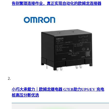
告别繁琐连接作业，真正实现自动化的欧姆龙连接器
小巧大承载力｜欧姆龙继电器 G7EB助力UPS/EV 充电
桩高压分断优选