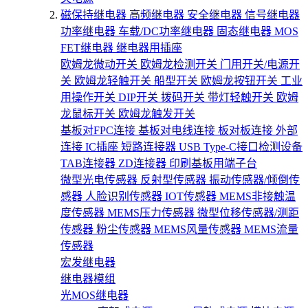
磁保持继电器
高频继电器
安全继电器
信号继电器
功率继电器
车载/DC功率继电器
固态继电器
MOS
FET继电器
继电器用插座
欧姆龙微动开关
欧姆龙检测开关
门用开关/电源开
关
欧姆龙轻触开关
船型开关
欧姆龙按钮开关
工业
用操作开关
DIP开关
拨码开关
带灯轻触开关
欧姆
龙鼠标开关
欧姆龙触发开关
基板对FPC连接
基板对电线连接
板对板连接
外部
连接
IC插座
短路连接器
USB Type-C接口检测设备
TAB连接器
ZD连接器
印刷基板用端子台
微型光电传感器
反射型传感器
振动传感器/倾倒传
感器
人脸识别传感器
IOT传感器
MEMS非接触温
度传感器
MEMS压力传感器
微型位移传感器/测距
传感器
粉尘传感器
MEMS风量传感器
MEMS流量
传感器
宏发继电器
继电器模组
光MOS继电器