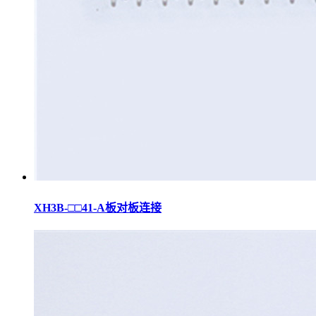
XH3B-□□41-A板对板连接