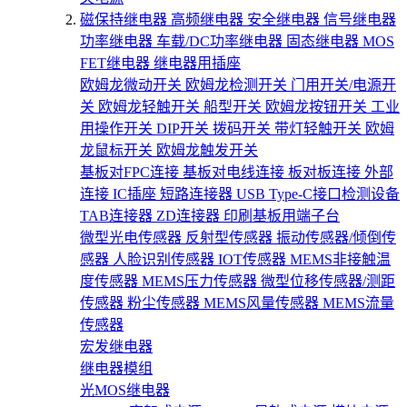
磁保持继电器
高频继电器
安全继电器
信号继电器
功率继电器
车载/DC功率继电器
固态继电器
MOS
FET继电器
继电器用插座
欧姆龙微动开关
欧姆龙检测开关
门用开关/电源开
关
欧姆龙轻触开关
船型开关
欧姆龙按钮开关
工业
用操作开关
DIP开关
拨码开关
带灯轻触开关
欧姆
龙鼠标开关
欧姆龙触发开关
基板对FPC连接
基板对电线连接
板对板连接
外部
连接
IC插座
短路连接器
USB Type-C接口检测设备
TAB连接器
ZD连接器
印刷基板用端子台
微型光电传感器
反射型传感器
振动传感器/倾倒传
感器
人脸识别传感器
IOT传感器
MEMS非接触温
度传感器
MEMS压力传感器
微型位移传感器/测距
传感器
粉尘传感器
MEMS风量传感器
MEMS流量
传感器
宏发继电器
继电器模组
光MOS继电器