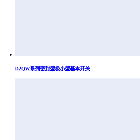
D2QW系列密封型极小型基本开关