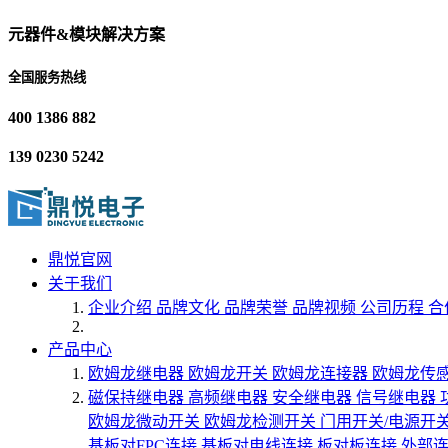
元器件&模块解决方案
全国服务热线
400 1386 882
139 0230 5242
鼎悦官网
关于我们
企业介绍
品牌文化
品牌荣誉
品牌视频
公司历程
合
产品中心
欧姆龙继电器
欧姆龙开关
欧姆龙连接器
欧姆龙传
磁保持继电器
高频继电器
安全继电器
信号继电器
欧姆龙微动开关
欧姆龙检测开关
门用开关/电源开
基板对FPC连接
基板对电线连接
板对板连接
外部