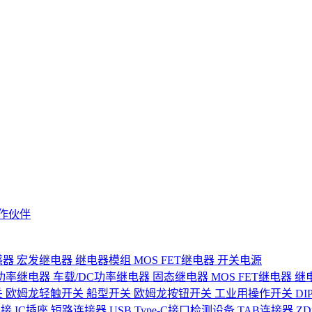
作伙伴
感器
宏发继电器
继电器模组
MOS FET继电器
开关电源
功率继电器
车载/DC功率继电器
固态继电器
MOS FET继电器
继
关
欧姆龙轻触开关
船型开关
欧姆龙按钮开关
工业用操作开关
D
连接
IC插座
短路连接器
USB Type-C接口检测设备
TAB连接器
Z