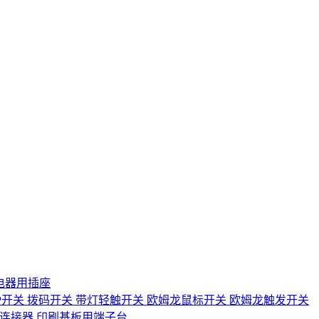
电器用插座
IP开关
拨码开关
带灯轻触开关
欧姆龙鼠标开关
欧姆龙触发开关
D连接器
印刷基板用端子台