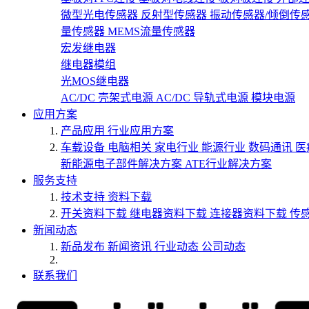
微型光电传感器
反射型传感器
振动传感器/倾倒传
量传感器
MEMS流量传感器
宏发继电器
继电器模组
光MOS继电器
AC/DC 壳架式电源
AC/DC 导轨式电源
模块电源
应用方案
产品应用
行业应用方案
车载设备
电脑相关
家电行业
能源行业
数码通讯
医
新能源电子部件解决方案
ATE行业解决方案
服务支持
技术支持
资料下载
开关资料下载
继电器资料下载
连接器资料下载
传
新闻动态
新品发布
新闻资讯
行业动态
公司动态
联系我们