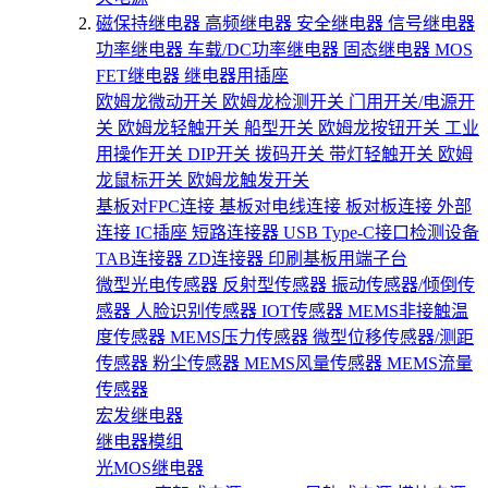
磁保持继电器
高频继电器
安全继电器
信号继电器
功率继电器
车载/DC功率继电器
固态继电器
MOS
FET继电器
继电器用插座
欧姆龙微动开关
欧姆龙检测开关
门用开关/电源开
关
欧姆龙轻触开关
船型开关
欧姆龙按钮开关
工业
用操作开关
DIP开关
拨码开关
带灯轻触开关
欧姆
龙鼠标开关
欧姆龙触发开关
基板对FPC连接
基板对电线连接
板对板连接
外部
连接
IC插座
短路连接器
USB Type-C接口检测设备
TAB连接器
ZD连接器
印刷基板用端子台
微型光电传感器
反射型传感器
振动传感器/倾倒传
感器
人脸识别传感器
IOT传感器
MEMS非接触温
度传感器
MEMS压力传感器
微型位移传感器/测距
传感器
粉尘传感器
MEMS风量传感器
MEMS流量
传感器
宏发继电器
继电器模组
光MOS继电器