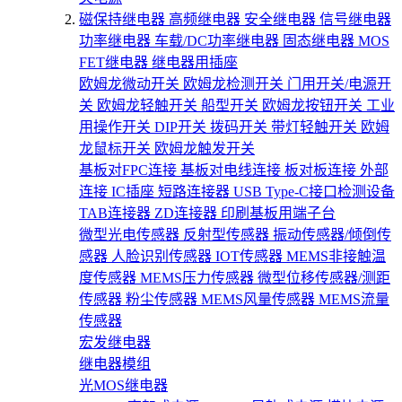
磁保持继电器
高频继电器
安全继电器
信号继电器
功率继电器
车载/DC功率继电器
固态继电器
MOS
FET继电器
继电器用插座
欧姆龙微动开关
欧姆龙检测开关
门用开关/电源开
关
欧姆龙轻触开关
船型开关
欧姆龙按钮开关
工业
用操作开关
DIP开关
拨码开关
带灯轻触开关
欧姆
龙鼠标开关
欧姆龙触发开关
基板对FPC连接
基板对电线连接
板对板连接
外部
连接
IC插座
短路连接器
USB Type-C接口检测设备
TAB连接器
ZD连接器
印刷基板用端子台
微型光电传感器
反射型传感器
振动传感器/倾倒传
感器
人脸识别传感器
IOT传感器
MEMS非接触温
度传感器
MEMS压力传感器
微型位移传感器/测距
传感器
粉尘传感器
MEMS风量传感器
MEMS流量
传感器
宏发继电器
继电器模组
光MOS继电器