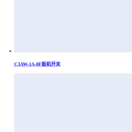
C3AW-1A-8F扳机开关