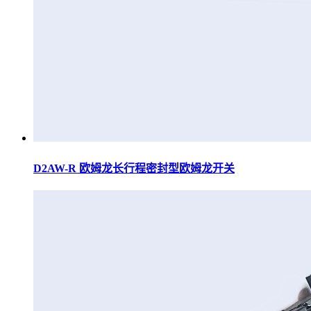
D2AW-R 欧姆龙长行程密封型欧姆龙开关