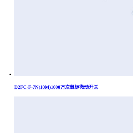
D2FC-F-7N(10M)1000万次鼠标微动开关