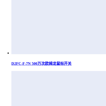
D2FC-F-7N 500万次欧姆龙鼠标开关