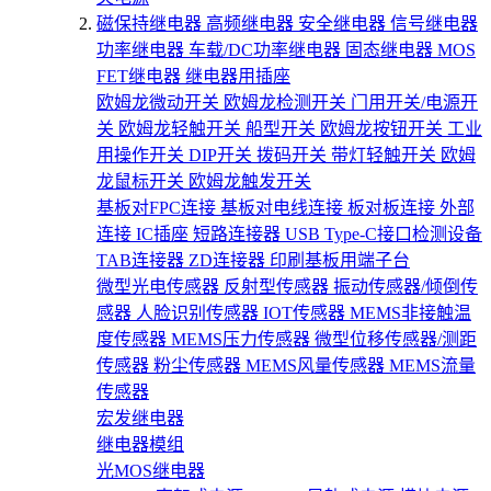
磁保持继电器
高频继电器
安全继电器
信号继电器
功率继电器
车载/DC功率继电器
固态继电器
MOS
FET继电器
继电器用插座
欧姆龙微动开关
欧姆龙检测开关
门用开关/电源开
关
欧姆龙轻触开关
船型开关
欧姆龙按钮开关
工业
用操作开关
DIP开关
拨码开关
带灯轻触开关
欧姆
龙鼠标开关
欧姆龙触发开关
基板对FPC连接
基板对电线连接
板对板连接
外部
连接
IC插座
短路连接器
USB Type-C接口检测设备
TAB连接器
ZD连接器
印刷基板用端子台
微型光电传感器
反射型传感器
振动传感器/倾倒传
感器
人脸识别传感器
IOT传感器
MEMS非接触温
度传感器
MEMS压力传感器
微型位移传感器/测距
传感器
粉尘传感器
MEMS风量传感器
MEMS流量
传感器
宏发继电器
继电器模组
光MOS继电器