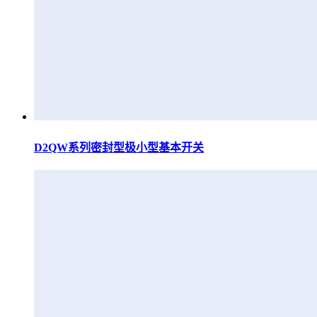
D2QW系列密封型极小型基本开关