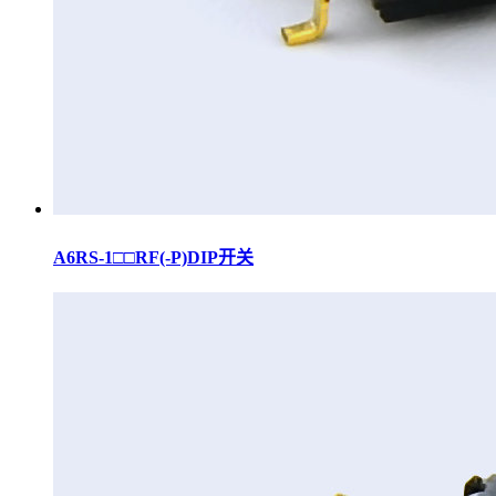
A6RS-1□□RF(-P)DIP开关