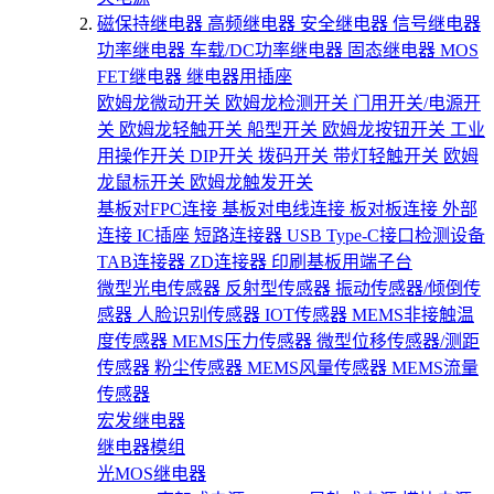
磁保持继电器
高频继电器
安全继电器
信号继电器
功率继电器
车载/DC功率继电器
固态继电器
MOS
FET继电器
继电器用插座
欧姆龙微动开关
欧姆龙检测开关
门用开关/电源开
关
欧姆龙轻触开关
船型开关
欧姆龙按钮开关
工业
用操作开关
DIP开关
拨码开关
带灯轻触开关
欧姆
龙鼠标开关
欧姆龙触发开关
基板对FPC连接
基板对电线连接
板对板连接
外部
连接
IC插座
短路连接器
USB Type-C接口检测设备
TAB连接器
ZD连接器
印刷基板用端子台
微型光电传感器
反射型传感器
振动传感器/倾倒传
感器
人脸识别传感器
IOT传感器
MEMS非接触温
度传感器
MEMS压力传感器
微型位移传感器/测距
传感器
粉尘传感器
MEMS风量传感器
MEMS流量
传感器
宏发继电器
继电器模组
光MOS继电器