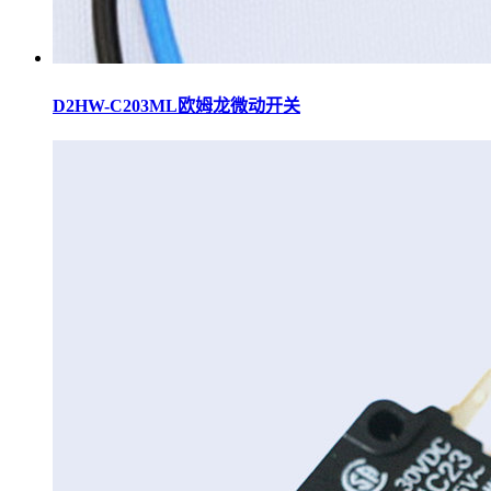
D2HW-C203ML欧姆龙微动开关