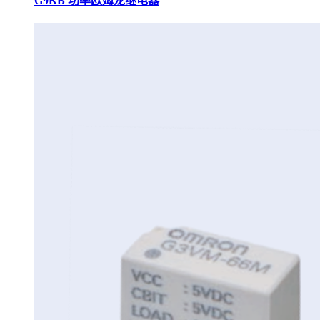
G9KB 功率欧姆龙继电器