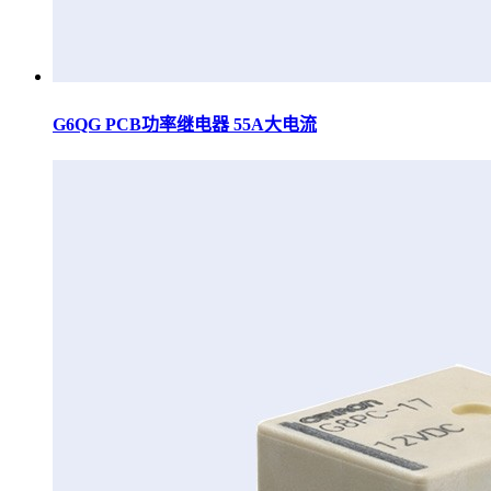
G6QG PCB功率继电器 55A大电流