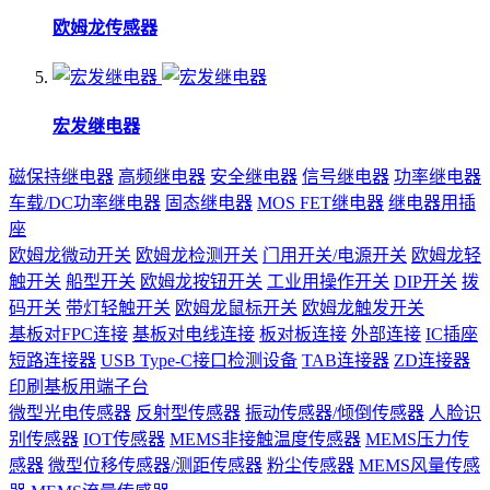
欧姆龙传感器
宏发继电器
磁保持继电器
高频继电器
安全继电器
信号继电器
功率继电器
车载/DC功率继电器
固态继电器
MOS FET继电器
继电器用插
座
欧姆龙微动开关
欧姆龙检测开关
门用开关/电源开关
欧姆龙轻
触开关
船型开关
欧姆龙按钮开关
工业用操作开关
DIP开关
拨
码开关
带灯轻触开关
欧姆龙鼠标开关
欧姆龙触发开关
基板对FPC连接
基板对电线连接
板对板连接
外部连接
IC插座
短路连接器
USB Type-C接口检测设备
TAB连接器
ZD连接器
印刷基板用端子台
微型光电传感器
反射型传感器
振动传感器/倾倒传感器
人脸识
别传感器
IOT传感器
MEMS非接触温度传感器
MEMS压力传
感器
微型位移传感器/测距传感器
粉尘传感器
MEMS风量传感