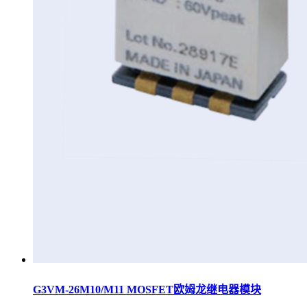
G3VM-26M10/M11 MOSFET欧姆龙继电器模块