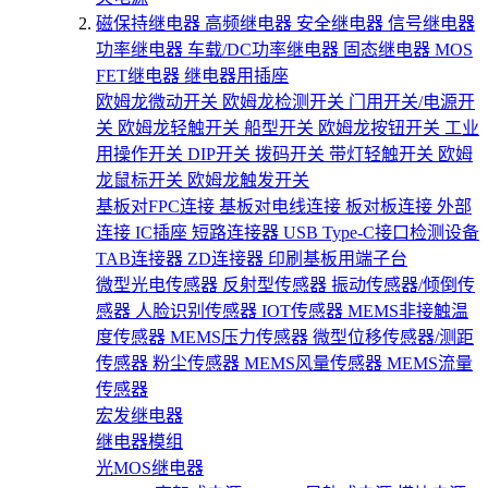
磁保持继电器
高频继电器
安全继电器
信号继电器
功率继电器
车载/DC功率继电器
固态继电器
MOS
FET继电器
继电器用插座
欧姆龙微动开关
欧姆龙检测开关
门用开关/电源开
关
欧姆龙轻触开关
船型开关
欧姆龙按钮开关
工业
用操作开关
DIP开关
拨码开关
带灯轻触开关
欧姆
龙鼠标开关
欧姆龙触发开关
基板对FPC连接
基板对电线连接
板对板连接
外部
连接
IC插座
短路连接器
USB Type-C接口检测设备
TAB连接器
ZD连接器
印刷基板用端子台
微型光电传感器
反射型传感器
振动传感器/倾倒传
感器
人脸识别传感器
IOT传感器
MEMS非接触温
度传感器
MEMS压力传感器
微型位移传感器/测距
传感器
粉尘传感器
MEMS风量传感器
MEMS流量
传感器
宏发继电器
继电器模组
光MOS继电器