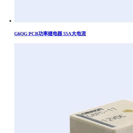
G6QG PCB功率继电器 55A大电流