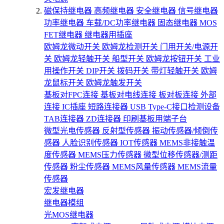
磁保持继电器
高频继电器
安全继电器
信号继电器
功率继电器
车载/DC功率继电器
固态继电器
MOS
FET继电器
继电器用插座
欧姆龙微动开关
欧姆龙检测开关
门用开关/电源开
关
欧姆龙轻触开关
船型开关
欧姆龙按钮开关
工业
用操作开关
DIP开关
拨码开关
带灯轻触开关
欧姆
龙鼠标开关
欧姆龙触发开关
基板对FPC连接
基板对电线连接
板对板连接
外部
连接
IC插座
短路连接器
USB Type-C接口检测设备
TAB连接器
ZD连接器
印刷基板用端子台
微型光电传感器
反射型传感器
振动传感器/倾倒传
感器
人脸识别传感器
IOT传感器
MEMS非接触温
度传感器
MEMS压力传感器
微型位移传感器/测距
传感器
粉尘传感器
MEMS风量传感器
MEMS流量
传感器
宏发继电器
继电器模组
光MOS继电器