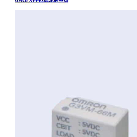
G9KB 功率欧姆龙继电器