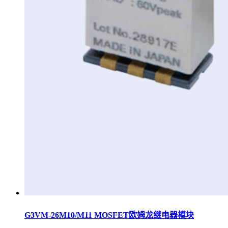
G3VM-26M10/M11 MOSFET欧姆龙继电器模块