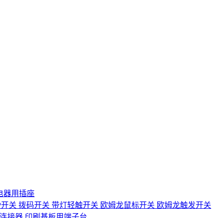
电器用插座
IP开关
拨码开关
带灯轻触开关
欧姆龙鼠标开关
欧姆龙触发开关
D连接器
印刷基板用端子台