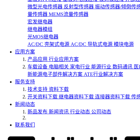
微型光电传感器
反射型传感器
振动传感器/倾倒传
量传感器
MEMS流量传感器
宏发继电器
继电器模组
光MOS继电器
AC/DC 壳架式电源
AC/DC 导轨式电源
模块电源
应用方案
产品应用
行业应用方案
车载设备
电脑相关
家电行业
能源行业
数码通讯
医
新能源电子部件解决方案
ATE行业解决方案
服务支持
技术支持
资料下载
开关资料下载
继电器资料下载
连接器资料下载
传
新闻动态
新品发布
新闻资讯
行业动态
公司动态
联系我们