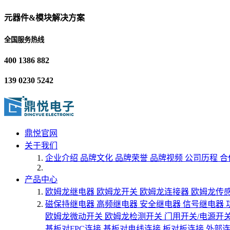
元器件&模块解决方案
全国服务热线
400 1386 882
139 0230 5242
鼎悦官网
关于我们
企业介绍
品牌文化
品牌荣誉
品牌视频
公司历程
合
产品中心
欧姆龙继电器
欧姆龙开关
欧姆龙连接器
欧姆龙传
磁保持继电器
高频继电器
安全继电器
信号继电器
欧姆龙微动开关
欧姆龙检测开关
门用开关/电源开
基板对FPC连接
基板对电线连接
板对板连接
外部