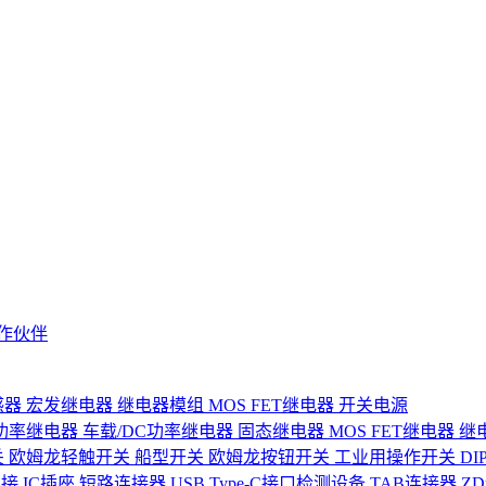
作伙伴
感器
宏发继电器
继电器模组
MOS FET继电器
开关电源
功率继电器
车载/DC功率继电器
固态继电器
MOS FET继电器
继
关
欧姆龙轻触开关
船型开关
欧姆龙按钮开关
工业用操作开关
D
连接
IC插座
短路连接器
USB Type-C接口检测设备
TAB连接器
Z