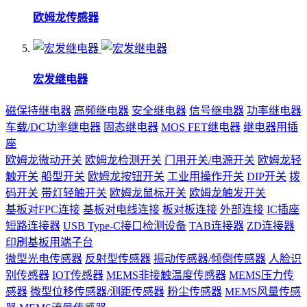
欧姆龙传感器
宏发继电器
磁保持继电器
高频继电器
安全继电器
信号继电器
功率继电器
车载/DC功率继电器
固态继电器
MOS FET继电器
继电器用插
座
欧姆龙微动开关
欧姆龙检测开关
门用开关/电源开关
欧姆龙轻
触开关
船型开关
欧姆龙按钮开关
工业用操作开关
DIP开关
拨
码开关
带灯轻触开关
欧姆龙鼠标开关
欧姆龙触发开关
基板对FPC连接
基板对电线连接
板对板连接
外部连接
IC插座
短路连接器
USB Type-C接口检测设备
TAB连接器
ZD连接器
印刷基板用端子台
微型光电传感器
反射型传感器
振动传感器/倾倒传感器
人脸识
别传感器
IOT传感器
MEMS非接触温度传感器
MEMS压力传
感器
微型位移传感器/测距传感器
粉尘传感器
MEMS风量传感