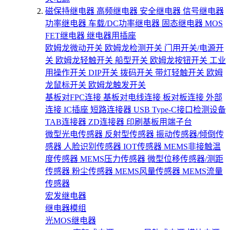
磁保持继电器
高频继电器
安全继电器
信号继电器
功率继电器
车载/DC功率继电器
固态继电器
MOS
FET继电器
继电器用插座
欧姆龙微动开关
欧姆龙检测开关
门用开关/电源开
关
欧姆龙轻触开关
船型开关
欧姆龙按钮开关
工业
用操作开关
DIP开关
拨码开关
带灯轻触开关
欧姆
龙鼠标开关
欧姆龙触发开关
基板对FPC连接
基板对电线连接
板对板连接
外部
连接
IC插座
短路连接器
USB Type-C接口检测设备
TAB连接器
ZD连接器
印刷基板用端子台
微型光电传感器
反射型传感器
振动传感器/倾倒传
感器
人脸识别传感器
IOT传感器
MEMS非接触温
度传感器
MEMS压力传感器
微型位移传感器/测距
传感器
粉尘传感器
MEMS风量传感器
MEMS流量
传感器
宏发继电器
继电器模组
光MOS继电器