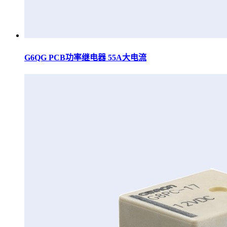
G6QG PCB功率继电器 55A大电流