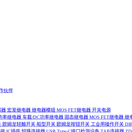
作伙伴
感器
宏发继电器
继电器模组
MOS FET继电器
开关电源
功率继电器
车载/DC功率继电器
固态继电器
MOS FET继电器
继
关
欧姆龙轻触开关
船型开关
欧姆龙按钮开关
工业用操作开关
D
连接
IC插座
短路连接器
USB Type-C接口检测设备
TAB连接器
Z