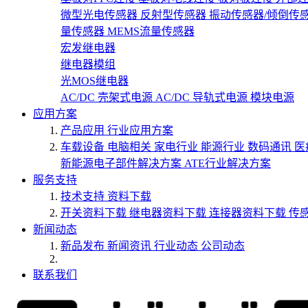
微型光电传感器
反射型传感器
振动传感器/倾倒传
量传感器
MEMS流量传感器
宏发继电器
继电器模组
光MOS继电器
AC/DC 壳架式电源
AC/DC 导轨式电源
模块电源
应用方案
产品应用
行业应用方案
车载设备
电脑相关
家电行业
能源行业
数码通讯
医
新能源电子部件解决方案
ATE行业解决方案
服务支持
技术支持
资料下载
开关资料下载
继电器资料下载
连接器资料下载
传
新闻动态
新品发布
新闻资讯
行业动态
公司动态
联系我们