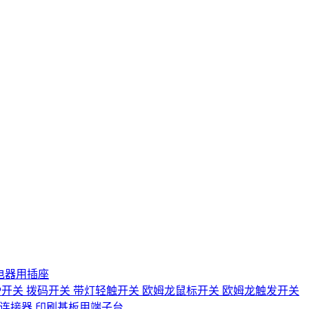
电器用插座
IP开关
拨码开关
带灯轻触开关
欧姆龙鼠标开关
欧姆龙触发开关
D连接器
印刷基板用端子台