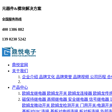
元器件&模块解决方案
全国服务热线
400 1386 882
139 0230 5242
鼎悦官网
关于我们
企业介绍
品牌文化
品牌荣誉
品牌视频
公司历程
合
产品中心
欧姆龙继电器
欧姆龙开关
欧姆龙连接器
欧姆龙传
磁保持继电器
高频继电器
安全继电器
信号继电器
欧姆龙微动开关
欧姆龙检测开关
门用开关/电源开
基板对FPC连接
基板对电线连接
板对板连接
外部