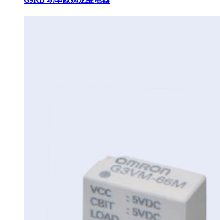
G9KB 功率欧姆龙继电器