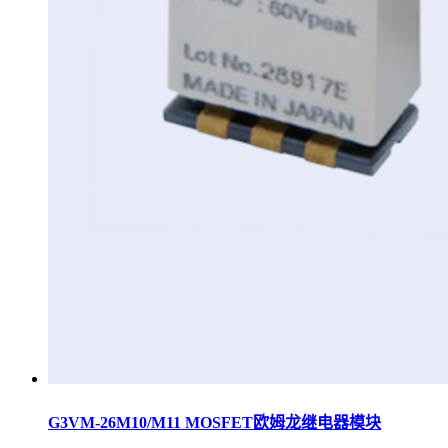
G3VM-26M10/M11 MOSFET欧姆龙继电器模块