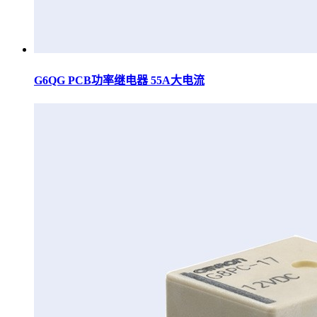
G6QG PCB功率继电器 55A大电流