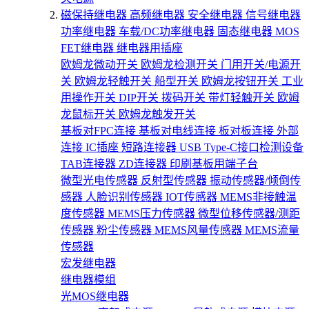
磁保持继电器
高频继电器
安全继电器
信号继电器
功率继电器
车载/DC功率继电器
固态继电器
MOS
FET继电器
继电器用插座
欧姆龙微动开关
欧姆龙检测开关
门用开关/电源开
关
欧姆龙轻触开关
船型开关
欧姆龙按钮开关
工业
用操作开关
DIP开关
拨码开关
带灯轻触开关
欧姆
龙鼠标开关
欧姆龙触发开关
基板对FPC连接
基板对电线连接
板对板连接
外部
连接
IC插座
短路连接器
USB Type-C接口检测设备
TAB连接器
ZD连接器
印刷基板用端子台
微型光电传感器
反射型传感器
振动传感器/倾倒传
感器
人脸识别传感器
IOT传感器
MEMS非接触温
度传感器
MEMS压力传感器
微型位移传感器/测距
传感器
粉尘传感器
MEMS风量传感器
MEMS流量
传感器
宏发继电器
继电器模组
光MOS继电器