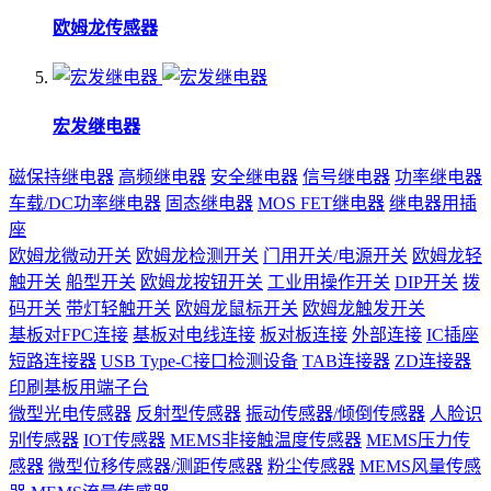
欧姆龙传感器
宏发继电器
磁保持继电器
高频继电器
安全继电器
信号继电器
功率继电器
车载/DC功率继电器
固态继电器
MOS FET继电器
继电器用插
座
欧姆龙微动开关
欧姆龙检测开关
门用开关/电源开关
欧姆龙轻
触开关
船型开关
欧姆龙按钮开关
工业用操作开关
DIP开关
拨
码开关
带灯轻触开关
欧姆龙鼠标开关
欧姆龙触发开关
基板对FPC连接
基板对电线连接
板对板连接
外部连接
IC插座
短路连接器
USB Type-C接口检测设备
TAB连接器
ZD连接器
印刷基板用端子台
微型光电传感器
反射型传感器
振动传感器/倾倒传感器
人脸识
别传感器
IOT传感器
MEMS非接触温度传感器
MEMS压力传
感器
微型位移传感器/测距传感器
粉尘传感器
MEMS风量传感