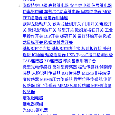
磁保持继电器
高频继电器
安全继电器
信号继电器
功率继电器
车载/DC功率继电器
固态继电器
MOS
FET继电器
继电器用插座
欧姆龙微动开关
欧姆龙检测开关
门用开关/电源开
关
欧姆龙轻触开关
船型开关
欧姆龙按钮开关
工业
用操作开关
DIP开关
拨码开关
带灯轻触开关
欧姆
龙鼠标开关
欧姆龙触发开关
基板对FPC连接
基板对电线连接
板对板连接
外部
连接
IC插座
短路连接器
USB Type-C接口检测设备
TAB连接器
ZD连接器
印刷基板用端子台
微型光电传感器
反射型传感器
振动传感器/倾倒传
感器
人脸识别传感器
IOT传感器
MEMS非接触温
度传感器
MEMS压力传感器
微型位移传感器/测距
传感器
粉尘传感器
MEMS风量传感器
MEMS流量
传感器
宏发继电器
继电器模组
光MOS继电器