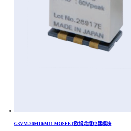
G3VM-26M10/M11 MOSFET欧姆龙继电器模块