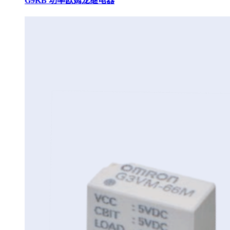
G9KB 功率欧姆龙继电器