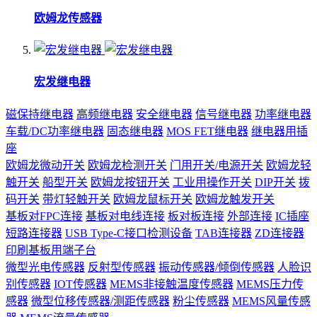
欧姆龙传感器
宏发继电器
磁保持继电器
高频继电器
安全继电器
信号继电器
功率继电器
车载/DC功率继电器
固态继电器
MOS FET继电器
继电器用插
座
欧姆龙微动开关
欧姆龙检测开关
门用开关/电源开关
欧姆龙轻
触开关
船型开关
欧姆龙按钮开关
工业用操作开关
DIP开关
拨
码开关
带灯轻触开关
欧姆龙鼠标开关
欧姆龙触发开关
基板对FPC连接
基板对电线连接
板对板连接
外部连接
IC插座
短路连接器
USB Type-C接口检测设备
TAB连接器
ZD连接器
印刷基板用端子台
微型光电传感器
反射型传感器
振动传感器/倾倒传感器
人脸识
别传感器
IOT传感器
MEMS非接触温度传感器
MEMS压力传
感器
微型位移传感器/测距传感器
粉尘传感器
MEMS风量传感