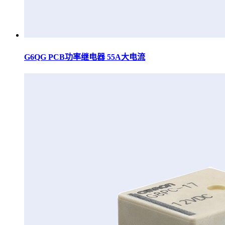
G6QG PCB功率继电器 55A大电流