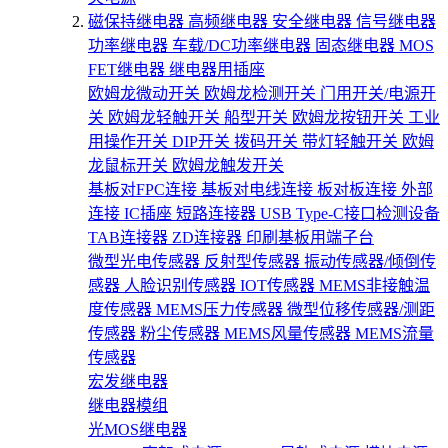
磁保持继电器
高频继电器
安全继电器
信号继电器
功率继电器
车载/DC功率继电器
固态继电器
MOS
FET继电器
继电器用插座
欧姆龙微动开关
欧姆龙检测开关
门用开关/电源开
关
欧姆龙轻触开关
船型开关
欧姆龙按钮开关
工业
用操作开关
DIP开关
拨码开关
带灯轻触开关
欧姆
龙鼠标开关
欧姆龙触发开关
基板对FPC连接
基板对电线连接
板对板连接
外部
连接
IC插座
短路连接器
USB Type-C接口检测设备
TAB连接器
ZD连接器
印刷基板用端子台
微型光电传感器
反射型传感器
振动传感器/倾倒传
感器
人脸识别传感器
IOT传感器
MEMS非接触温
度传感器
MEMS压力传感器
微型位移传感器/测距
传感器
粉尘传感器
MEMS风量传感器
MEMS流量
传感器
宏发继电器
继电器模组
光MOS继电器