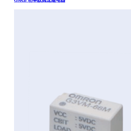
G9KB 功率欧姆龙继电器