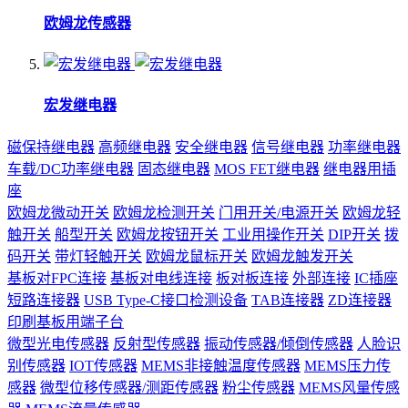
欧姆龙传感器
宏发继电器
磁保持继电器
高频继电器
安全继电器
信号继电器
功率继电器
车载/DC功率继电器
固态继电器
MOS FET继电器
继电器用插
座
欧姆龙微动开关
欧姆龙检测开关
门用开关/电源开关
欧姆龙轻
触开关
船型开关
欧姆龙按钮开关
工业用操作开关
DIP开关
拨
码开关
带灯轻触开关
欧姆龙鼠标开关
欧姆龙触发开关
基板对FPC连接
基板对电线连接
板对板连接
外部连接
IC插座
短路连接器
USB Type-C接口检测设备
TAB连接器
ZD连接器
印刷基板用端子台
微型光电传感器
反射型传感器
振动传感器/倾倒传感器
人脸识
别传感器
IOT传感器
MEMS非接触温度传感器
MEMS压力传
感器
微型位移传感器/测距传感器
粉尘传感器
MEMS风量传感