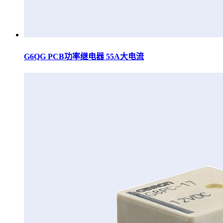
G6QG PCB功率继电器 55A大电流