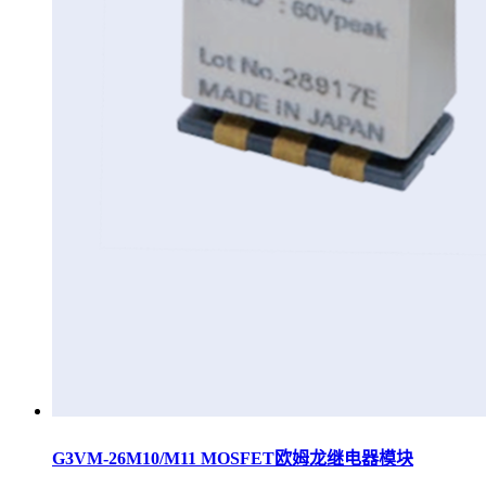
G3VM-26M10/M11 MOSFET欧姆龙继电器模块