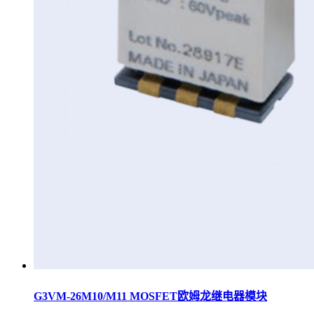
G3VM-26M10/M11 MOSFET欧姆龙继电器模块