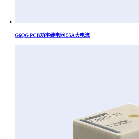
G6QG PCB功率继电器 55A大电流