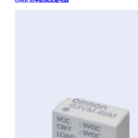
G9KB 功率欧姆龙继电器