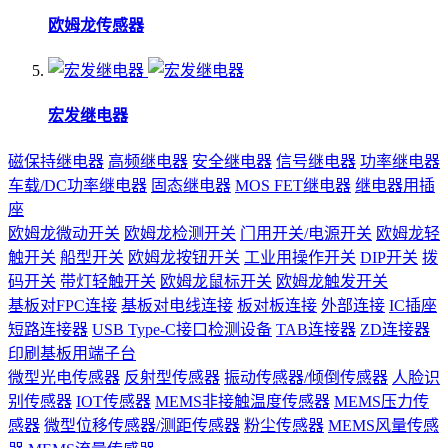
欧姆龙传感器
宏发继电器
磁保持继电器
高频继电器
安全继电器
信号继电器
功率继电器
车载/DC功率继电器
固态继电器
MOS FET继电器
继电器用插
座
欧姆龙微动开关
欧姆龙检测开关
门用开关/电源开关
欧姆龙轻
触开关
船型开关
欧姆龙按钮开关
工业用操作开关
DIP开关
拨
码开关
带灯轻触开关
欧姆龙鼠标开关
欧姆龙触发开关
基板对FPC连接
基板对电线连接
板对板连接
外部连接
IC插座
短路连接器
USB Type-C接口检测设备
TAB连接器
ZD连接器
印刷基板用端子台
微型光电传感器
反射型传感器
振动传感器/倾倒传感器
人脸识
别传感器
IOT传感器
MEMS非接触温度传感器
MEMS压力传
感器
微型位移传感器/测距传感器
粉尘传感器
MEMS风量传感