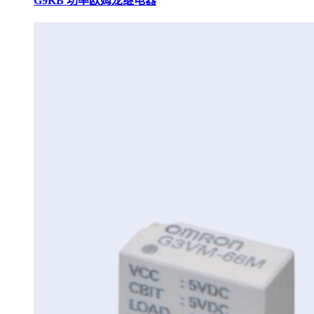
G9KB 功率欧姆龙继电器