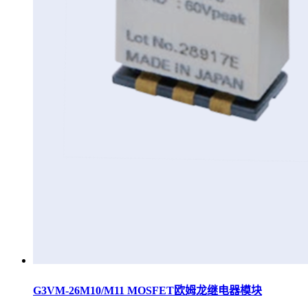
G3VM-26M10/M11 MOSFET欧姆龙继电器模块