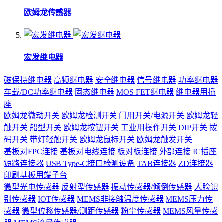
欧姆龙传感器
宏发继电器
磁保持继电器
高频继电器
安全继电器
信号继电器
功率继电器
车载/DC功率继电器
固态继电器
MOS FET继电器
继电器用插
座
欧姆龙微动开关
欧姆龙检测开关
门用开关/电源开关
欧姆龙轻
触开关
船型开关
欧姆龙按钮开关
工业用操作开关
DIP开关
拨
码开关
带灯轻触开关
欧姆龙鼠标开关
欧姆龙触发开关
基板对FPC连接
基板对电线连接
板对板连接
外部连接
IC插座
短路连接器
USB Type-C接口检测设备
TAB连接器
ZD连接器
印刷基板用端子台
微型光电传感器
反射型传感器
振动传感器/倾倒传感器
人脸识
别传感器
IOT传感器
MEMS非接触温度传感器
MEMS压力传
感器
微型位移传感器/测距传感器
粉尘传感器
MEMS风量传感