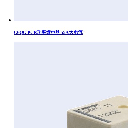
G6QG PCB功率继电器 55A大电流