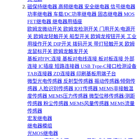
磁保持继电器
高频继电器
安全继电器
信号继电器
功率继电器
车载/DC功率继电器
固态继电器
MOS
FET继电器
继电器用插座
欧姆龙微动开关
欧姆龙检测开关
门用开关/电源开
关
欧姆龙轻触开关
船型开关
欧姆龙按钮开关
工业
用操作开关
DIP开关
拨码开关
带灯轻触开关
欧姆
龙鼠标开关
欧姆龙触发开关
基板对FPC连接
基板对电线连接
板对板连接
外部
连接
IC插座
短路连接器
USB Type-C接口检测设备
TAB连接器
ZD连接器
印刷基板用端子台
微型光电传感器
反射型传感器
振动传感器/倾倒传
感器
人脸识别传感器
IOT传感器
MEMS非接触温
度传感器
MEMS压力传感器
微型位移传感器/测距
传感器
粉尘传感器
MEMS风量传感器
MEMS流量
传感器
宏发继电器
继电器模组
光MOS继电器