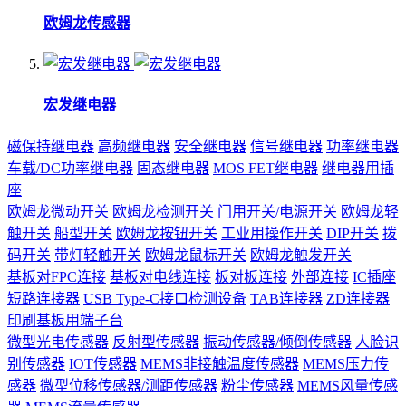
欧姆龙传感器
宏发继电器
磁保持继电器
高频继电器
安全继电器
信号继电器
功率继电器
车载/DC功率继电器
固态继电器
MOS FET继电器
继电器用插
座
欧姆龙微动开关
欧姆龙检测开关
门用开关/电源开关
欧姆龙轻
触开关
船型开关
欧姆龙按钮开关
工业用操作开关
DIP开关
拨
码开关
带灯轻触开关
欧姆龙鼠标开关
欧姆龙触发开关
基板对FPC连接
基板对电线连接
板对板连接
外部连接
IC插座
短路连接器
USB Type-C接口检测设备
TAB连接器
ZD连接器
印刷基板用端子台
微型光电传感器
反射型传感器
振动传感器/倾倒传感器
人脸识
别传感器
IOT传感器
MEMS非接触温度传感器
MEMS压力传
感器
微型位移传感器/测距传感器
粉尘传感器
MEMS风量传感