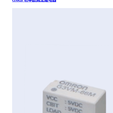
G9KB 功率欧姆龙继电器