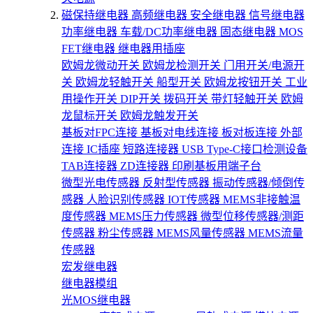
磁保持继电器
高频继电器
安全继电器
信号继电器
功率继电器
车载/DC功率继电器
固态继电器
MOS
FET继电器
继电器用插座
欧姆龙微动开关
欧姆龙检测开关
门用开关/电源开
关
欧姆龙轻触开关
船型开关
欧姆龙按钮开关
工业
用操作开关
DIP开关
拨码开关
带灯轻触开关
欧姆
龙鼠标开关
欧姆龙触发开关
基板对FPC连接
基板对电线连接
板对板连接
外部
连接
IC插座
短路连接器
USB Type-C接口检测设备
TAB连接器
ZD连接器
印刷基板用端子台
微型光电传感器
反射型传感器
振动传感器/倾倒传
感器
人脸识别传感器
IOT传感器
MEMS非接触温
度传感器
MEMS压力传感器
微型位移传感器/测距
传感器
粉尘传感器
MEMS风量传感器
MEMS流量
传感器
宏发继电器
继电器模组
光MOS继电器