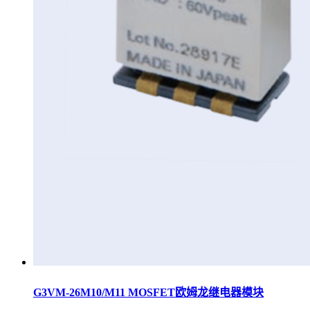
G3VM-26M10/M11 MOSFET欧姆龙继电器模块