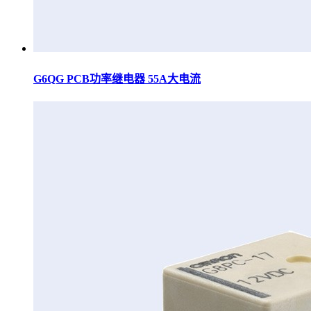
G6QG PCB功率继电器 55A大电流