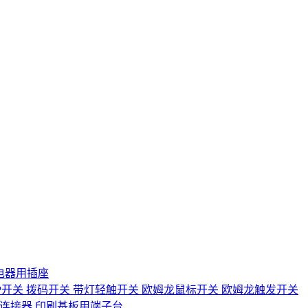
电器用插座
IP开关
拨码开关
带灯轻触开关
欧姆龙鼠标开关
欧姆龙触发开关
D连接器
印刷基板用端子台