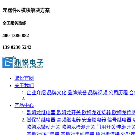
元器件&模块解决方案
全国服务热线
400 1386 882
139 0230 5242
鼎悦官网
关于我们
企业介绍
品牌文化
品牌荣誉
品牌视频
公司历程
合
产品中心
欧姆龙继电器
欧姆龙开关
欧姆龙连接器
欧姆龙传
磁保持继电器
高频继电器
安全继电器
信号继电器
欧姆龙微动开关
欧姆龙检测开关
门用开关/电源开
基板对FPC连接
基板对电线连接
板对板连接
外部