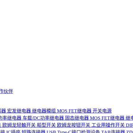
作伙伴
感器
宏发继电器
继电器模组
MOS FET继电器
开关电源
功率继电器
车载/DC功率继电器
固态继电器
MOS FET继电器
继
关
欧姆龙轻触开关
船型开关
欧姆龙按钮开关
工业用操作开关
D
连接
IC插座
短路连接器
USB Type-C接口检测设备
TAB连接器
Z