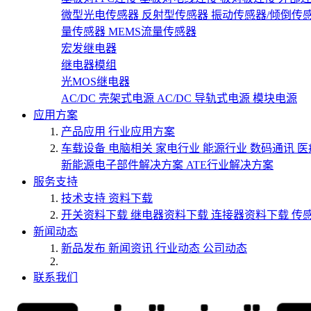
微型光电传感器
反射型传感器
振动传感器/倾倒传
量传感器
MEMS流量传感器
宏发继电器
继电器模组
光MOS继电器
AC/DC 壳架式电源
AC/DC 导轨式电源
模块电源
应用方案
产品应用
行业应用方案
车载设备
电脑相关
家电行业
能源行业
数码通讯
医
新能源电子部件解决方案
ATE行业解决方案
服务支持
技术支持
资料下载
开关资料下载
继电器资料下载
连接器资料下载
传
新闻动态
新品发布
新闻资讯
行业动态
公司动态
联系我们