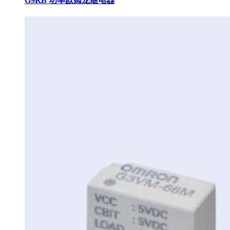
G9KB 功率欧姆龙继电器