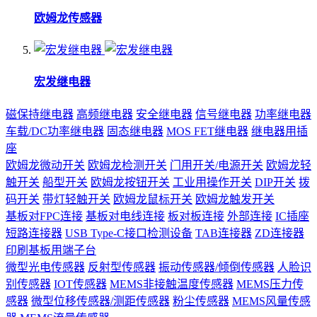
欧姆龙传感器
宏发继电器
磁保持继电器
高频继电器
安全继电器
信号继电器
功率继电器
车载/DC功率继电器
固态继电器
MOS FET继电器
继电器用插
座
欧姆龙微动开关
欧姆龙检测开关
门用开关/电源开关
欧姆龙轻
触开关
船型开关
欧姆龙按钮开关
工业用操作开关
DIP开关
拨
码开关
带灯轻触开关
欧姆龙鼠标开关
欧姆龙触发开关
基板对FPC连接
基板对电线连接
板对板连接
外部连接
IC插座
短路连接器
USB Type-C接口检测设备
TAB连接器
ZD连接器
印刷基板用端子台
微型光电传感器
反射型传感器
振动传感器/倾倒传感器
人脸识
别传感器
IOT传感器
MEMS非接触温度传感器
MEMS压力传
感器
微型位移传感器/测距传感器
粉尘传感器
MEMS风量传感