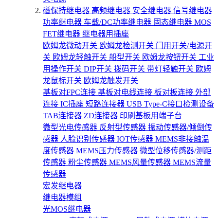
磁保持继电器
高频继电器
安全继电器
信号继电器
功率继电器
车载/DC功率继电器
固态继电器
MOS
FET继电器
继电器用插座
欧姆龙微动开关
欧姆龙检测开关
门用开关/电源开
关
欧姆龙轻触开关
船型开关
欧姆龙按钮开关
工业
用操作开关
DIP开关
拨码开关
带灯轻触开关
欧姆
龙鼠标开关
欧姆龙触发开关
基板对FPC连接
基板对电线连接
板对板连接
外部
连接
IC插座
短路连接器
USB Type-C接口检测设备
TAB连接器
ZD连接器
印刷基板用端子台
微型光电传感器
反射型传感器
振动传感器/倾倒传
感器
人脸识别传感器
IOT传感器
MEMS非接触温
度传感器
MEMS压力传感器
微型位移传感器/测距
传感器
粉尘传感器
MEMS风量传感器
MEMS流量
传感器
宏发继电器
继电器模组
光MOS继电器