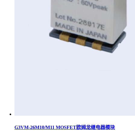
G3VM-26M10/M11 MOSFET欧姆龙继电器模块