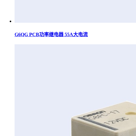
G6QG PCB功率继电器 55A大电流