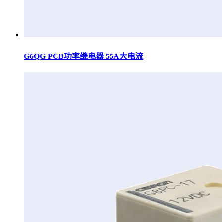
G6QG PCB功率继电器 55A大电流