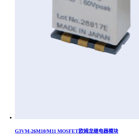
G3VM-26M10/M11 MOSFET欧姆龙继电器模块