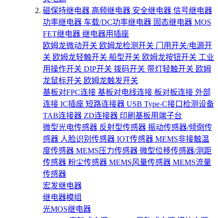
磁保持继电器
高频继电器
安全继电器
信号继电器
功率继电器
车载/DC功率继电器
固态继电器
MOS
FET继电器
继电器用插座
欧姆龙微动开关
欧姆龙检测开关
门用开关/电源开
关
欧姆龙轻触开关
船型开关
欧姆龙按钮开关
工业
用操作开关
DIP开关
拨码开关
带灯轻触开关
欧姆
龙鼠标开关
欧姆龙触发开关
基板对FPC连接
基板对电线连接
板对板连接
外部
连接
IC插座
短路连接器
USB Type-C接口检测设备
TAB连接器
ZD连接器
印刷基板用端子台
微型光电传感器
反射型传感器
振动传感器/倾倒传
感器
人脸识别传感器
IOT传感器
MEMS非接触温
度传感器
MEMS压力传感器
微型位移传感器/测距
传感器
粉尘传感器
MEMS风量传感器
MEMS流量
传感器
宏发继电器
继电器模组
光MOS继电器