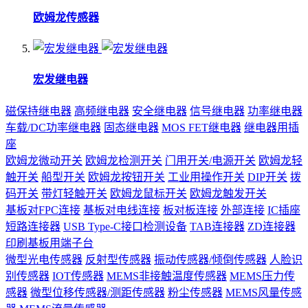
欧姆龙传感器
宏发继电器
磁保持继电器
高频继电器
安全继电器
信号继电器
功率继电器
车载/DC功率继电器
固态继电器
MOS FET继电器
继电器用插
座
欧姆龙微动开关
欧姆龙检测开关
门用开关/电源开关
欧姆龙轻
触开关
船型开关
欧姆龙按钮开关
工业用操作开关
DIP开关
拨
码开关
带灯轻触开关
欧姆龙鼠标开关
欧姆龙触发开关
基板对FPC连接
基板对电线连接
板对板连接
外部连接
IC插座
短路连接器
USB Type-C接口检测设备
TAB连接器
ZD连接器
印刷基板用端子台
微型光电传感器
反射型传感器
振动传感器/倾倒传感器
人脸识
别传感器
IOT传感器
MEMS非接触温度传感器
MEMS压力传
感器
微型位移传感器/测距传感器
粉尘传感器
MEMS风量传感