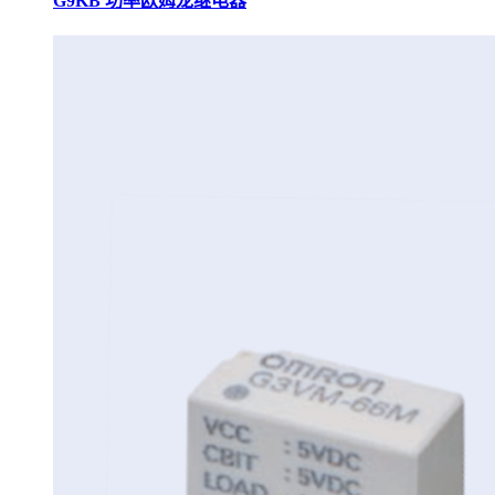
G9KB 功率欧姆龙继电器