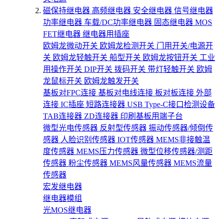
磁保持继电器
高频继电器
安全继电器
信号继电器
功率继电器
车载/DC功率继电器
固态继电器
MOS
FET继电器
继电器用插座
欧姆龙微动开关
欧姆龙检测开关
门用开关/电源开
关
欧姆龙轻触开关
船型开关
欧姆龙按钮开关
工业
用操作开关
DIP开关
拨码开关
带灯轻触开关
欧姆
龙鼠标开关
欧姆龙触发开关
基板对FPC连接
基板对电线连接
板对板连接
外部
连接
IC插座
短路连接器
USB Type-C接口检测设备
TAB连接器
ZD连接器
印刷基板用端子台
微型光电传感器
反射型传感器
振动传感器/倾倒传
感器
人脸识别传感器
IOT传感器
MEMS非接触温
度传感器
MEMS压力传感器
微型位移传感器/测距
传感器
粉尘传感器
MEMS风量传感器
MEMS流量
传感器
宏发继电器
继电器模组
光MOS继电器