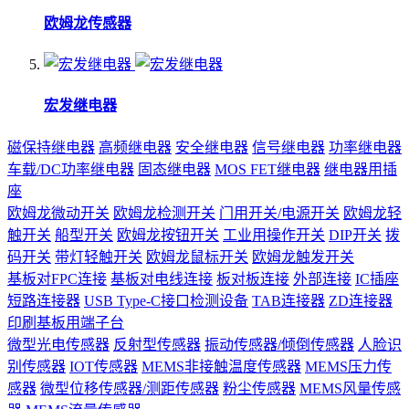
欧姆龙传感器
宏发继电器
磁保持继电器
高频继电器
安全继电器
信号继电器
功率继电器
车载/DC功率继电器
固态继电器
MOS FET继电器
继电器用插
座
欧姆龙微动开关
欧姆龙检测开关
门用开关/电源开关
欧姆龙轻
触开关
船型开关
欧姆龙按钮开关
工业用操作开关
DIP开关
拨
码开关
带灯轻触开关
欧姆龙鼠标开关
欧姆龙触发开关
基板对FPC连接
基板对电线连接
板对板连接
外部连接
IC插座
短路连接器
USB Type-C接口检测设备
TAB连接器
ZD连接器
印刷基板用端子台
微型光电传感器
反射型传感器
振动传感器/倾倒传感器
人脸识
别传感器
IOT传感器
MEMS非接触温度传感器
MEMS压力传
感器
微型位移传感器/测距传感器
粉尘传感器
MEMS风量传感