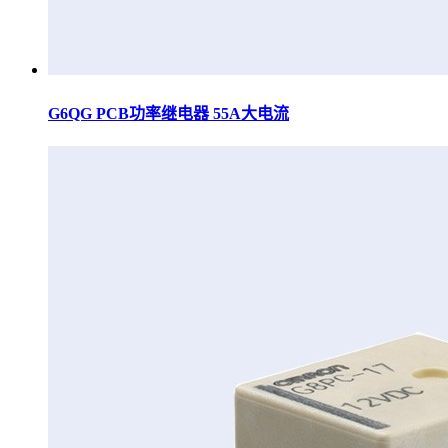
G6QG PCB功率继电器 55A大电流