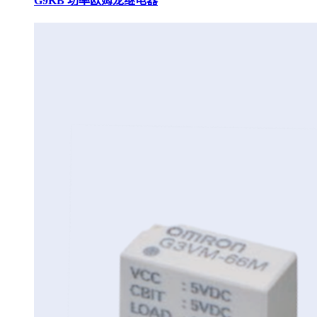
G9KB 功率欧姆龙继电器