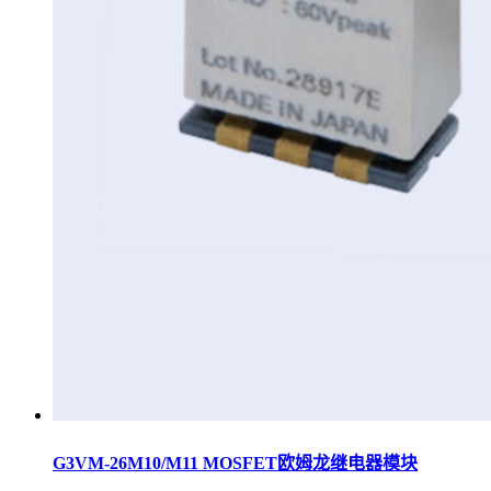
G3VM-26M10/M11 MOSFET欧姆龙继电器模块