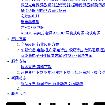
微型光电传感器
反射型传感器
振动传感器/倾倒传
量传感器
MEMS流量传感器
宏发继电器
继电器模组
光MOS继电器
AC/DC 壳架式电源
AC/DC 导轨式电源
模块电源
应用方案
产品应用
行业应用方案
车载设备
电脑相关
家电行业
能源行业
数码通讯
医
新能源电子部件解决方案
ATE行业解决方案
服务支持
技术支持
资料下载
开关资料下载
继电器资料下载
连接器资料下载
传
新闻动态
新品发布
新闻资讯
行业动态
公司动态
联系我们