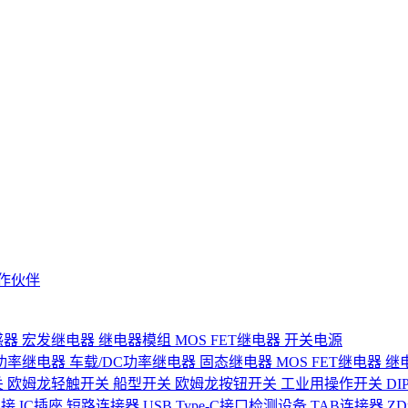
作伙伴
感器
宏发继电器
继电器模组
MOS FET继电器
开关电源
功率继电器
车载/DC功率继电器
固态继电器
MOS FET继电器
继
关
欧姆龙轻触开关
船型开关
欧姆龙按钮开关
工业用操作开关
D
连接
IC插座
短路连接器
USB Type-C接口检测设备
TAB连接器
Z