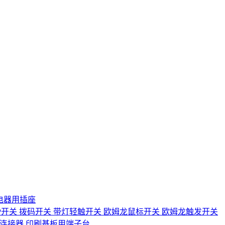
电器用插座
IP开关
拨码开关
带灯轻触开关
欧姆龙鼠标开关
欧姆龙触发开关
D连接器
印刷基板用端子台