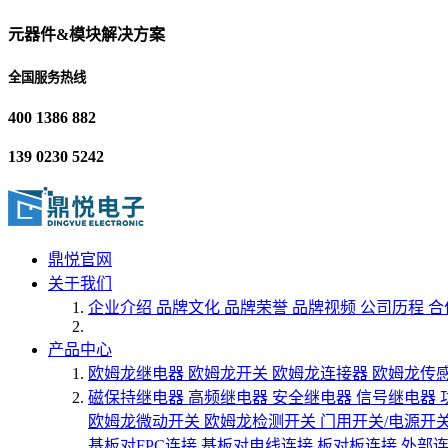
元器件&模块解决方案
全国服务热线
400 1386 882
139 0230 5242
鼎悦官网
关于我们
企业介绍
品牌文化
品牌荣誉
品牌视频
公司历程
合
产品中心
欧姆龙继电器
欧姆龙开关
欧姆龙连接器
欧姆龙传
磁保持继电器
高频继电器
安全继电器
信号继电器
欧姆龙微动开关
欧姆龙检测开关
门用开关/电源开
基板对FPC连接
基板对电线连接
板对板连接
外部