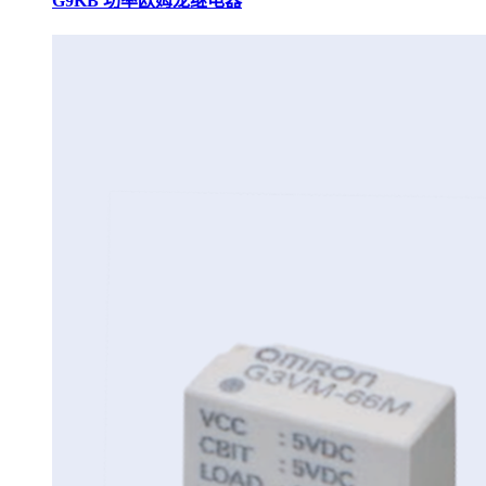
G9KB 功率欧姆龙继电器