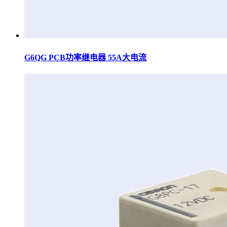
G6QG PCB功率继电器 55A大电流