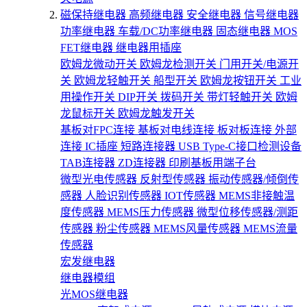
磁保持继电器
高频继电器
安全继电器
信号继电器
功率继电器
车载/DC功率继电器
固态继电器
MOS
FET继电器
继电器用插座
欧姆龙微动开关
欧姆龙检测开关
门用开关/电源开
关
欧姆龙轻触开关
船型开关
欧姆龙按钮开关
工业
用操作开关
DIP开关
拨码开关
带灯轻触开关
欧姆
龙鼠标开关
欧姆龙触发开关
基板对FPC连接
基板对电线连接
板对板连接
外部
连接
IC插座
短路连接器
USB Type-C接口检测设备
TAB连接器
ZD连接器
印刷基板用端子台
微型光电传感器
反射型传感器
振动传感器/倾倒传
感器
人脸识别传感器
IOT传感器
MEMS非接触温
度传感器
MEMS压力传感器
微型位移传感器/测距
传感器
粉尘传感器
MEMS风量传感器
MEMS流量
传感器
宏发继电器
继电器模组
光MOS继电器