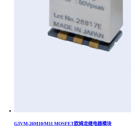
G3VM-26M10/M11 MOSFET欧姆龙继电器模块