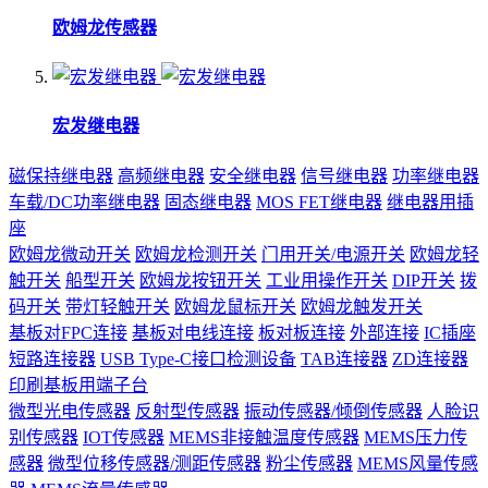
欧姆龙传感器
宏发继电器
磁保持继电器
高频继电器
安全继电器
信号继电器
功率继电器
车载/DC功率继电器
固态继电器
MOS FET继电器
继电器用插
座
欧姆龙微动开关
欧姆龙检测开关
门用开关/电源开关
欧姆龙轻
触开关
船型开关
欧姆龙按钮开关
工业用操作开关
DIP开关
拨
码开关
带灯轻触开关
欧姆龙鼠标开关
欧姆龙触发开关
基板对FPC连接
基板对电线连接
板对板连接
外部连接
IC插座
短路连接器
USB Type-C接口检测设备
TAB连接器
ZD连接器
印刷基板用端子台
微型光电传感器
反射型传感器
振动传感器/倾倒传感器
人脸识
别传感器
IOT传感器
MEMS非接触温度传感器
MEMS压力传
感器
微型位移传感器/测距传感器
粉尘传感器
MEMS风量传感