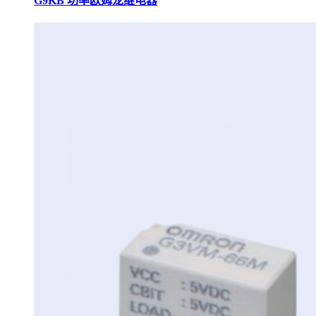
G9KB 功率欧姆龙继电器