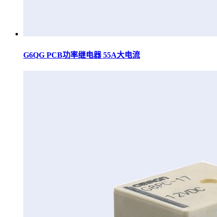
G6QG PCB功率继电器 55A大电流