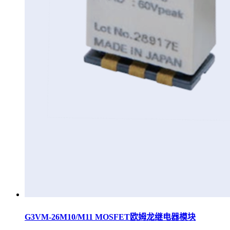
G3VM-26M10/M11 MOSFET欧姆龙继电器模块