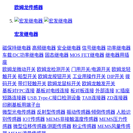
欧姆龙传感器
宏发继电器
磁保持继电器
高频继电器
安全继电器
信号继电器
功率继电器
车载/DC功率继电器
固态继电器
MOS FET继电器
继电器用插
座
欧姆龙微动开关
欧姆龙检测开关
门用开关/电源开关
欧姆龙轻
触开关
船型开关
欧姆龙按钮开关
工业用操作开关
DIP开关
拨
码开关
带灯轻触开关
欧姆龙鼠标开关
欧姆龙触发开关
基板对FPC连接
基板对电线连接
板对板连接
外部连接
IC插座
短路连接器
USB Type-C接口检测设备
TAB连接器
ZD连接器
印刷基板用端子台
微型光电传感器
反射型传感器
振动传感器/倾倒传感器
人脸识
别传感器
IOT传感器
MEMS非接触温度传感器
MEMS压力传
感器
微型位移传感器/测距传感器
粉尘传感器
MEMS风量传感