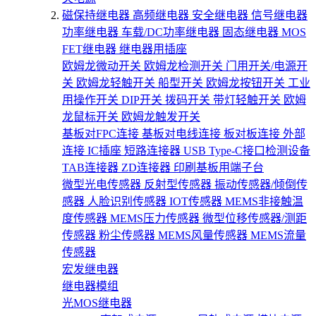
磁保持继电器
高频继电器
安全继电器
信号继电器
功率继电器
车载/DC功率继电器
固态继电器
MOS
FET继电器
继电器用插座
欧姆龙微动开关
欧姆龙检测开关
门用开关/电源开
关
欧姆龙轻触开关
船型开关
欧姆龙按钮开关
工业
用操作开关
DIP开关
拨码开关
带灯轻触开关
欧姆
龙鼠标开关
欧姆龙触发开关
基板对FPC连接
基板对电线连接
板对板连接
外部
连接
IC插座
短路连接器
USB Type-C接口检测设备
TAB连接器
ZD连接器
印刷基板用端子台
微型光电传感器
反射型传感器
振动传感器/倾倒传
感器
人脸识别传感器
IOT传感器
MEMS非接触温
度传感器
MEMS压力传感器
微型位移传感器/测距
传感器
粉尘传感器
MEMS风量传感器
MEMS流量
传感器
宏发继电器
继电器模组
光MOS继电器