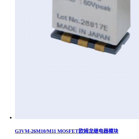
G3VM-26M10/M11 MOSFET欧姆龙继电器模块