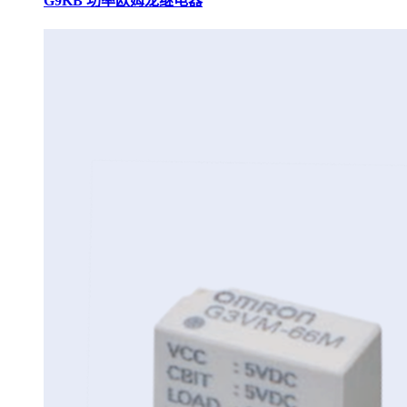
G9KB 功率欧姆龙继电器