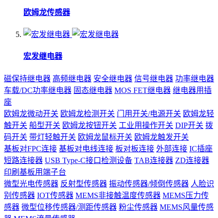
欧姆龙传感器
宏发继电器
磁保持继电器
高频继电器
安全继电器
信号继电器
功率继电器
车载/DC功率继电器
固态继电器
MOS FET继电器
继电器用插
座
欧姆龙微动开关
欧姆龙检测开关
门用开关/电源开关
欧姆龙轻
触开关
船型开关
欧姆龙按钮开关
工业用操作开关
DIP开关
拨
码开关
带灯轻触开关
欧姆龙鼠标开关
欧姆龙触发开关
基板对FPC连接
基板对电线连接
板对板连接
外部连接
IC插座
短路连接器
USB Type-C接口检测设备
TAB连接器
ZD连接器
印刷基板用端子台
微型光电传感器
反射型传感器
振动传感器/倾倒传感器
人脸识
别传感器
IOT传感器
MEMS非接触温度传感器
MEMS压力传
感器
微型位移传感器/测距传感器
粉尘传感器
MEMS风量传感