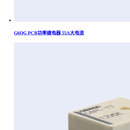
G6QG PCB功率继电器 55A大电流