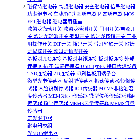
磁保持继电器
高频继电器
安全继电器
信号继电器
功率继电器
车载/DC功率继电器
固态继电器
MOS
FET继电器
继电器用插座
欧姆龙微动开关
欧姆龙检测开关
门用开关/电源开
关
欧姆龙轻触开关
船型开关
欧姆龙按钮开关
工业
用操作开关
DIP开关
拨码开关
带灯轻触开关
欧姆
龙鼠标开关
欧姆龙触发开关
基板对FPC连接
基板对电线连接
板对板连接
外部
连接
IC插座
短路连接器
USB Type-C接口检测设备
TAB连接器
ZD连接器
印刷基板用端子台
微型光电传感器
反射型传感器
振动传感器/倾倒传
感器
人脸识别传感器
IOT传感器
MEMS非接触温
度传感器
MEMS压力传感器
微型位移传感器/测距
传感器
粉尘传感器
MEMS风量传感器
MEMS流量
传感器
宏发继电器
继电器模组
光MOS继电器