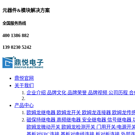
元器件&模块解决方案
全国服务热线
400 1386 882
139 0230 5242
鼎悦官网
关于我们
企业介绍
品牌文化
品牌荣誉
品牌视频
公司历程
合
产品中心
欧姆龙继电器
欧姆龙开关
欧姆龙连接器
欧姆龙传
磁保持继电器
高频继电器
安全继电器
信号继电器
欧姆龙微动开关
欧姆龙检测开关
门用开关/电源开
基板对FPC连接
基板对电线连接
板对板连接
外部