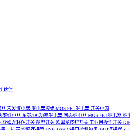
作伙伴
感器
宏发继电器
继电器模组
MOS FET继电器
开关电源
功率继电器
车载/DC功率继电器
固态继电器
MOS FET继电器
继
关
欧姆龙轻触开关
船型开关
欧姆龙按钮开关
工业用操作开关
D
连接
IC插座
短路连接器
USB Type-C接口检测设备
TAB连接器
Z