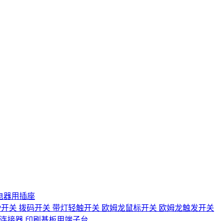
电器用插座
IP开关
拨码开关
带灯轻触开关
欧姆龙鼠标开关
欧姆龙触发开关
D连接器
印刷基板用端子台