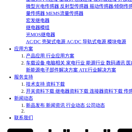
微型光电传感器
反射型传感器
振动传感器/倾倒传
量传感器
MEMS流量传感器
宏发继电器
继电器模组
光MOS继电器
AC/DC 壳架式电源
AC/DC 导轨式电源
模块电源
应用方案
产品应用
行业应用方案
车载设备
电脑相关
家电行业
能源行业
数码通讯
医
新能源电子部件解决方案
ATE行业解决方案
服务支持
技术支持
资料下载
开关资料下载
继电器资料下载
连接器资料下载
传
新闻动态
新品发布
新闻资讯
行业动态
公司动态
联系我们