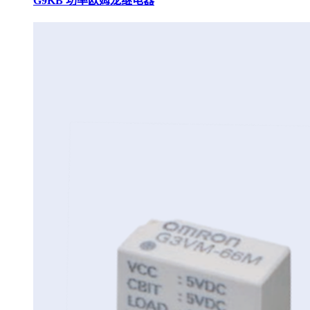
G9KB 功率欧姆龙继电器