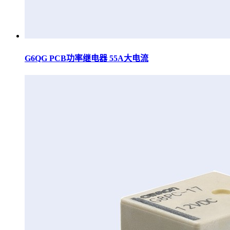
G6QG PCB功率继电器 55A大电流