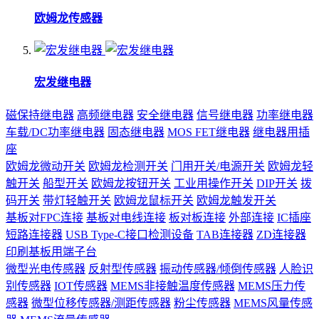
欧姆龙传感器
宏发继电器
磁保持继电器
高频继电器
安全继电器
信号继电器
功率继电器
车载/DC功率继电器
固态继电器
MOS FET继电器
继电器用插
座
欧姆龙微动开关
欧姆龙检测开关
门用开关/电源开关
欧姆龙轻
触开关
船型开关
欧姆龙按钮开关
工业用操作开关
DIP开关
拨
码开关
带灯轻触开关
欧姆龙鼠标开关
欧姆龙触发开关
基板对FPC连接
基板对电线连接
板对板连接
外部连接
IC插座
短路连接器
USB Type-C接口检测设备
TAB连接器
ZD连接器
印刷基板用端子台
微型光电传感器
反射型传感器
振动传感器/倾倒传感器
人脸识
别传感器
IOT传感器
MEMS非接触温度传感器
MEMS压力传
感器
微型位移传感器/测距传感器
粉尘传感器
MEMS风量传感