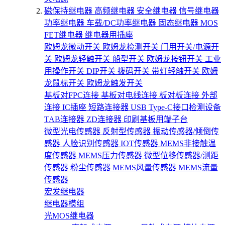
磁保持继电器
高频继电器
安全继电器
信号继电器
功率继电器
车载/DC功率继电器
固态继电器
MOS
FET继电器
继电器用插座
欧姆龙微动开关
欧姆龙检测开关
门用开关/电源开
关
欧姆龙轻触开关
船型开关
欧姆龙按钮开关
工业
用操作开关
DIP开关
拨码开关
带灯轻触开关
欧姆
龙鼠标开关
欧姆龙触发开关
基板对FPC连接
基板对电线连接
板对板连接
外部
连接
IC插座
短路连接器
USB Type-C接口检测设备
TAB连接器
ZD连接器
印刷基板用端子台
微型光电传感器
反射型传感器
振动传感器/倾倒传
感器
人脸识别传感器
IOT传感器
MEMS非接触温
度传感器
MEMS压力传感器
微型位移传感器/测距
传感器
粉尘传感器
MEMS风量传感器
MEMS流量
传感器
宏发继电器
继电器模组
光MOS继电器