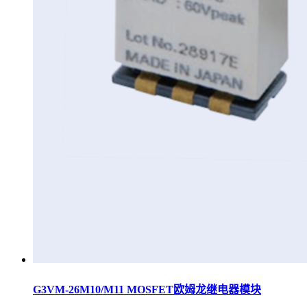
G3VM-26M10/M11 MOSFET欧姆龙继电器模块