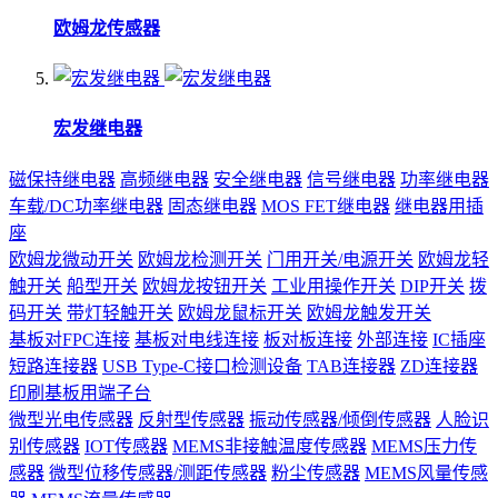
欧姆龙传感器
宏发继电器
磁保持继电器
高频继电器
安全继电器
信号继电器
功率继电器
车载/DC功率继电器
固态继电器
MOS FET继电器
继电器用插
座
欧姆龙微动开关
欧姆龙检测开关
门用开关/电源开关
欧姆龙轻
触开关
船型开关
欧姆龙按钮开关
工业用操作开关
DIP开关
拨
码开关
带灯轻触开关
欧姆龙鼠标开关
欧姆龙触发开关
基板对FPC连接
基板对电线连接
板对板连接
外部连接
IC插座
短路连接器
USB Type-C接口检测设备
TAB连接器
ZD连接器
印刷基板用端子台
微型光电传感器
反射型传感器
振动传感器/倾倒传感器
人脸识
别传感器
IOT传感器
MEMS非接触温度传感器
MEMS压力传
感器
微型位移传感器/测距传感器
粉尘传感器
MEMS风量传感