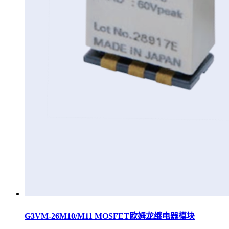
G3VM-26M10/M11 MOSFET欧姆龙继电器模块