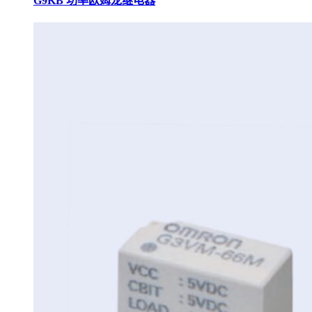
G9KB 功率欧姆龙继电器