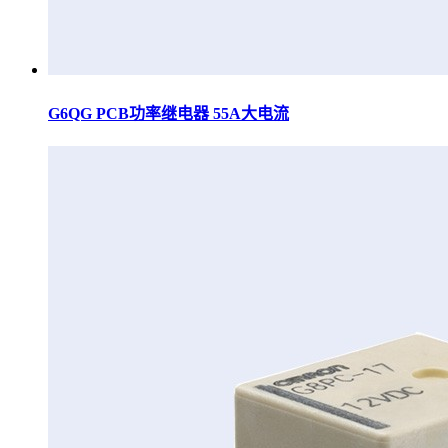
G6QG PCB功率继电器 55A大电流