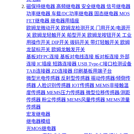
磁保持继电器
高频继电器
安全继电器
信号继电器
功率继电器
车载/DC功率继电器
固态继电器
MOS
FET继电器
继电器用插座
欧姆龙微动开关
欧姆龙检测开关
门用开关/电源开
关
欧姆龙轻触开关
船型开关
欧姆龙按钮开关
工业
用操作开关
DIP开关
拨码开关
带灯轻触开关
欧姆
龙鼠标开关
欧姆龙触发开关
基板对FPC连接
基板对电线连接
板对板连接
外部
连接
IC插座
短路连接器
USB Type-C接口检测设备
TAB连接器
ZD连接器
印刷基板用端子台
微型光电传感器
反射型传感器
振动传感器/倾倒传
感器
人脸识别传感器
IOT传感器
MEMS非接触温
度传感器
MEMS压力传感器
微型位移传感器/测距
传感器
粉尘传感器
MEMS风量传感器
MEMS流量
传感器
宏发继电器
继电器模组
光MOS继电器