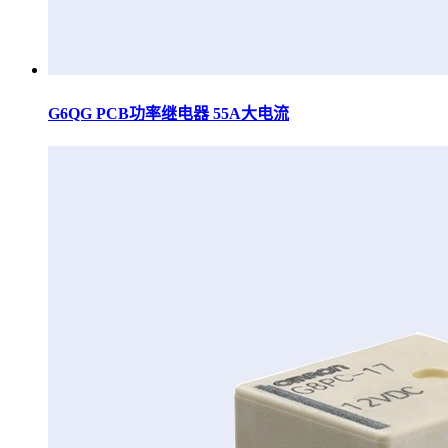
G6QG PCB功率继电器 55A大电流