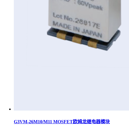
G3VM-26M10/M11 MOSFET欧姆龙继电器模块