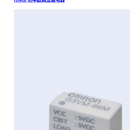
G9KB 功率欧姆龙继电器