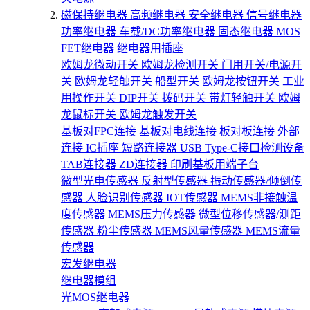
磁保持继电器
高频继电器
安全继电器
信号继电器
功率继电器
车载/DC功率继电器
固态继电器
MOS
FET继电器
继电器用插座
欧姆龙微动开关
欧姆龙检测开关
门用开关/电源开
关
欧姆龙轻触开关
船型开关
欧姆龙按钮开关
工业
用操作开关
DIP开关
拨码开关
带灯轻触开关
欧姆
龙鼠标开关
欧姆龙触发开关
基板对FPC连接
基板对电线连接
板对板连接
外部
连接
IC插座
短路连接器
USB Type-C接口检测设备
TAB连接器
ZD连接器
印刷基板用端子台
微型光电传感器
反射型传感器
振动传感器/倾倒传
感器
人脸识别传感器
IOT传感器
MEMS非接触温
度传感器
MEMS压力传感器
微型位移传感器/测距
传感器
粉尘传感器
MEMS风量传感器
MEMS流量
传感器
宏发继电器
继电器模组
光MOS继电器