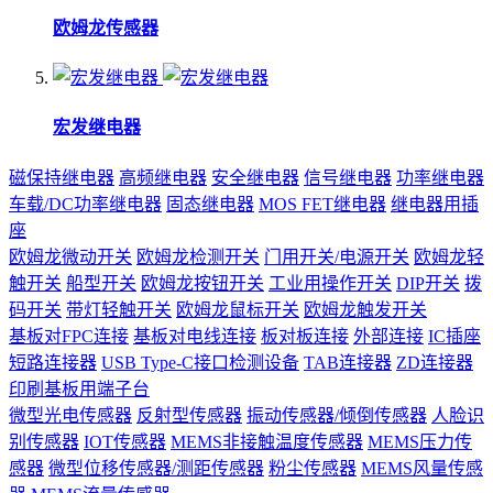
欧姆龙传感器
宏发继电器
磁保持继电器
高频继电器
安全继电器
信号继电器
功率继电器
车载/DC功率继电器
固态继电器
MOS FET继电器
继电器用插
座
欧姆龙微动开关
欧姆龙检测开关
门用开关/电源开关
欧姆龙轻
触开关
船型开关
欧姆龙按钮开关
工业用操作开关
DIP开关
拨
码开关
带灯轻触开关
欧姆龙鼠标开关
欧姆龙触发开关
基板对FPC连接
基板对电线连接
板对板连接
外部连接
IC插座
短路连接器
USB Type-C接口检测设备
TAB连接器
ZD连接器
印刷基板用端子台
微型光电传感器
反射型传感器
振动传感器/倾倒传感器
人脸识
别传感器
IOT传感器
MEMS非接触温度传感器
MEMS压力传
感器
微型位移传感器/测距传感器
粉尘传感器
MEMS风量传感